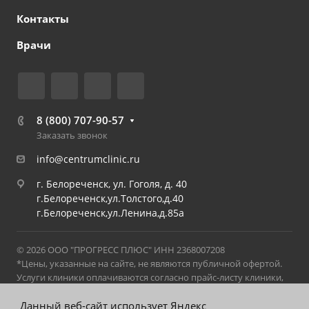
Контакты
Врачи
8 (800) 707-90-57
Заказать звонок
info@centrumclinic.ru
г. Белореченск, ул. Гоголя, д. 40
г.Белореченск,ул.Толстого,д.40
г.Белореченск,ул.Ленина,д.85а
© 2026 ООО "ПРОГРЕСС ПЛЮС" ИНН 2368007208
*Цены, указанные на сайте, не являются публичной офертой.
Услуги клиники оплачиваются согласно прайс-листу клиники,
действующему на момент оказания услуги. С актуальным
прайс-листом можно ознакомиться в клинике на стойке
Данный веб-сайт использует Яндекс