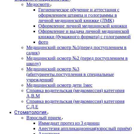
Медосмотр
Гигиеническое обучение и аттестация с
оформлением штампа и голограммы в
личной медицинской книжке (ЛМК)
Оформление личной медицинской книжки
Оформление и выдача личной медицинской
книжки (бумажного формата) с голограммой
фото
Медицинский осмотр №1(перед поступлением в
садик)
Медицинский осмотр №2 (перед поступлением в
школу)
Медицинский осмотр №3
(абитуриенты.поступления в специальные
учреждения0
Медицинский осмотр дети 1мес
Справка водительская (медкомиссия) категория
А,В.М
Справка водительская (медкомиссия) категория
С,Д,Е
Стоматология
Взрослый прием
Иммедиат протез из 3 единиц
Анестезия аппликационная(взрослый приём)
Анестезия