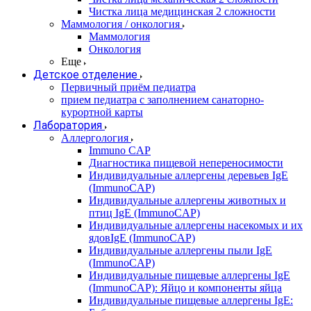
Чистка лица медицинская 2 сложности
Маммология / онкология
Маммология
Онкология
Еще
Детское отделение
Первичный приём педиатра
прием педиатра с заполнением санаторно-
курортной карты
Лаборатория
Аллергология
Immuno CAP
Диагностика пищевой непереносимости
Индивидуальные аллергены деревьев IgE
(ImmunoCAP)
Индивидуальные аллергены животных и
птиц IgE (ImmunoCAP)
Индивидуальные аллергены насекомых и их
ядовIgE (ImmunoCAP)
Индивидуальные аллергены пыли IgE
(ImmunoCAP)
Индивидуальные пищевые аллергены IgE
(ImmunoCAP): Яйцо и компоненты яйца
Индивидуальные пищевые аллергены IgE: