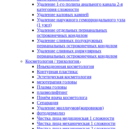
Удаление 1-го полипа анального канала 2-я
категория сложности
Удаление каловых камней
Удаление наружного геморроидального узла
(1 узел)
Удаление отдельных перианальных
остроконечных кондилом
Удаление сливных полукружных
перианальных остроконечных кондилом
Удаление сливных циркулярных
перианальных остроконечных кондилом
Косметология / трихология
Иньекционная косметология
Контурная пластика:
Эстетическая косметология
мезотерапия головы
Плазма головы
плазмолифтинг
Приём врача косметолога
Сепарация
Удаление миллиумов(жировиков)
фотодермолиз
Чистка лица медицинская 1 сложности
Чистка лица механическая 1 сложности
Чистка лица механическая 2 сложности