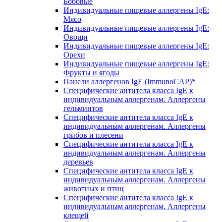
Бобовые
Индивидуальные пищевые аллергены IgE:
Мясо
Индивидуальные пищевые аллергены IgE:
Овощи
Индивидуальные пищевые аллергены IgE:
Орехи
Индивидуальные пищевые аллергены IgE:
Фрукты и ягоды
Панели аллергенов IgE (ImmunoCAP)*
Специфические антитела класса IgE к
индивидуальным аллергенам. Аллергены
гельминтов
Специфические антитела класса IgE к
индивидуальным аллергенам. Аллергены
грибов и плесени
Специфические антитела класса IgE к
индивидуальным аллергенам. Аллергены
деревьев
Специфические антитела класса IgE к
индивидуальным аллергенам. Аллергены
животных и птиц
Специфические антитела класса IgE к
индивидуальным аллергенам. Аллергены
клещей