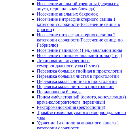
Иссечение анальной трещины (девульсия
ануса, перианальная блокада)
Иссечение анальных бахромок
Иссечение интрасфинктерного свища 1
категории сложности(Рассечение свища в
просвет)
Иссечение интрасфинктерного свища 2
категории сложности(Рассечение свища по
Габриелю)
Иссечение папиллом (1 ед.) анальной зоны
Иссечение папиллом анальной зоны (1 ед.)
Лигирование внутреннего
геморроидального узла (1 узел)
Перевязка большая гнойная в проктологии
Перевязка большая чистая в проктологии
Перевязка малая гнойная в проктологии
Перевязка малая чистая в проктологии
Перианальная блокада
Прием амбулаторный (осмотр, консультация)
врача-колопроктолога, первичный
Ректороманоскопия (ректоспопия)
Тромбэктомия наружного геморроидального
узла
Удаление 1-го полипа анального канала 1
категории сложности