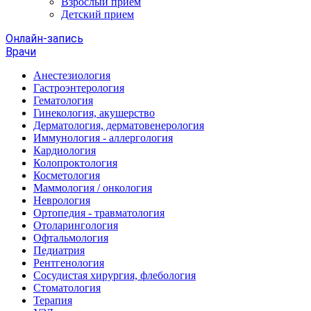
Взрослый прием
Детский прием
Онлайн-запись
Врачи
Анестезиология
Гастроэнтерология
Гематология
Гинекология, акушерство
Дерматология, дерматовенерология
Иммунология - аллергология
Кардиология
Колопроктология
Косметология
Маммология / онкология
Неврология
Ортопедия - травматология
Отоларингология
Офтальмология
Педиатрия
Рентгенология
Сосудистая хирургия, флебология
Стоматология
Терапия