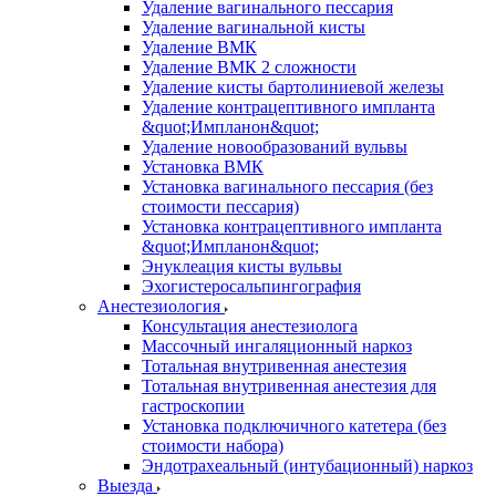
Удаление вагинального пессария
Удаление вагинальной кисты
Удаление ВМК
Удаление ВМК 2 сложности
Удаление кисты бартолиниевой железы
Удаление контрацептивного импланта
&quot;Импланон&quot;
Удаление новообразований вульвы
Установка ВМК
Установка вагинального пессария (без
стоимости пессария)
Установка контрацептивного импланта
&quot;Импланон&quot;
Энуклеация кисты вульвы
Эхогистеросальпингография
Анестезиология
Консультация анестезиолога
Массочный ингаляционный наркоз
Тотальная внутривенная анестезия
Тотальная внутривенная анестезия для
гастроскопии
Установка подключичного катетера (без
стоимости набора)
Эндотрахеальный (интубационный) наркоз
Выезда