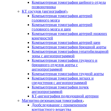
Компьютерная томография шейного отдела
позвоночника
КТ сосудов (ангиография)
Компьютерная томография артерий
головного мозга
Компьютерная томография артерий
головного мозга и шеи
Компьютерная томография артерий нижних
конечностей
Компьютерная томография артерий шеи
Компьютерная томография брюшной аорты
Компьютерная томография гепатобилиарной
зоны с ангиопрограммой
Компьютерная томография грудного и
брюшного отделов аорты с
ангиопрограммой
Компьютерная томография грудной аорты
Компьютерная томография легких и
средостения с ангиопрограммой
Компьютерная томография почек
ангиопрограммой
КТ-ангиография подвздошной артерии
Магнитно-резонансная томография
Дообследование с применением
контрастного вещества