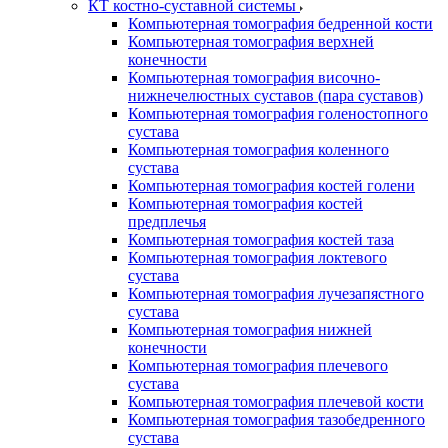
КТ костно-суставной системы
Компьютерная томография бедренной кости
Компьютерная томография верхней
конечности
Компьютерная томография височно-
нижнечелюстных суставов (пара суставов)
Компьютерная томография голеностопного
сустава
Компьютерная томография коленного
сустава
Компьютерная томография костей голени
Компьютерная томография костей
предплечья
Компьютерная томография костей таза
Компьютерная томография локтевого
сустава
Компьютерная томография лучезапястного
сустава
Компьютерная томография нижней
конечности
Компьютерная томография плечевого
сустава
Компьютерная томография плечевой кости
Компьютерная томография тазобедренного
сустава