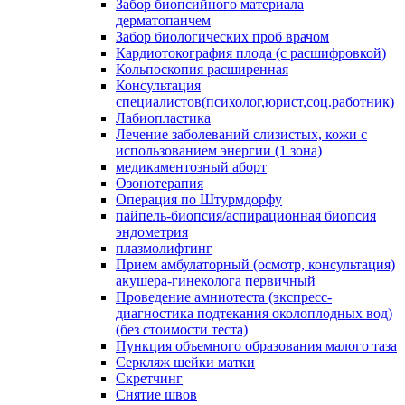
Забор биопсийного материала
дерматопанчем
Забор биологических проб врачом
Кардиотокография плода (с расшифровкой)
Кольпоскопия расширенная
Консультация
специалистов(психолог,юрист,соц.работник)
Лабиопластика
Лечение заболеваний слизистых, кожи с
использованием энергии (1 зона)
медикаментозный аборт
Озонотерапия
Операция по Штурмдорфу
пайпель-биопсия/аспирационная биопсия
эндометрия
плазмолифтинг
Прием амбулаторный (осмотр, консультация)
акушера-гинеколога первичный
Проведение амниотеста (экспресс-
диагностика подтекания околоплодных вод)
(без стоимости теста)
Пункция объемного образования малого таза
Серкляж шейки матки
Скретчинг
Снятие швов