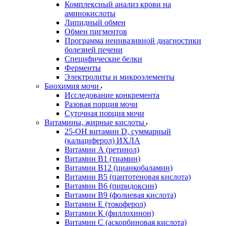
Комплексный анализ крови на
аминокислоты
Липидный обмен
Обмен пигментов
Программа неинвазивной диагностики
болезней печени
Специфические белки
Ферменты
Электролиты и микроэлементы
Биохимия мочи
Исследование конкремента
Разовая порция мочи
Суточная порция мочи
Витамины, жирные кислоты
25-OH витамин D, суммарный
(кальциферол) ИХЛА
Витамин А (ретинол)
Витамин В1 (тиамин)
Витамин В12 (цианкобаламин)
Витамин В5 (пантотеновая кислота)
Витамин В6 (пиридоксин)
Витамин В9 (фолиевая кислота)
Витамин Е (токоферол)
Витамин К (филлохинон)
Витамин С (аскорбиновая кислота)