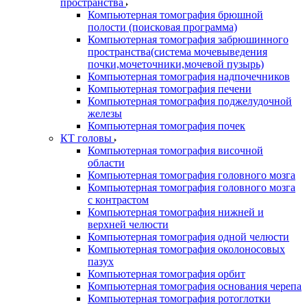
пространства
Компьютерная томография брюшной
полости (поисковая программа)
Компьютерная томография забрюшинного
пространства(система мочевыведения
почки,мочеточники,мочевой пузырь)
Компьютерная томография надпочечников
Компьютерная томография печени
Компьютерная томография поджелудочной
железы
Компьютерная томография почек
КТ головы
Компьютерная томография височной
области
Компьютерная томография головного мозга
Компьютерная томография головного мозга
с контрастом
Компьютерная томография нижней и
верхней челюсти
Компьютерная томография одной челюсти
Компьютерная томография околоносовых
пазух
Компьютерная томография орбит
Компьютерная томография основания черепа
Компьютерная томография ротоглотки