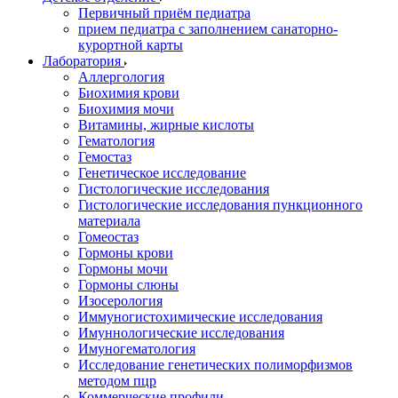
Первичный приём педиатра
прием педиатра с заполнением санаторно-
курортной карты
Лаборатория
Аллергология
Биохимия крови
Биохимия мочи
Витамины, жирные кислоты
Гематология
Гемостаз
Генетическое исследование
Гистологические исследования
Гистологические исследования пункционного
материала
Гомеостаз
Гормоны крови
Гормоны мочи
Гормоны слюны
Изосерология
Иммуногистохимические исследования
Имуннологические исследования
Имуногематология
Исследование генетических полиморфизмов
методом пцр
Коммерческие профили