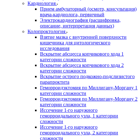
Кардиология
Прием амбулаторный (осмотр, консультация)
врача-кардиолога, первичный
Электрокардиография (расшифровка,
описание, интерпретация данных)
Колопроктология
Взятие мазка с внутренней поверхности
кишечника для цитологического
исследования
Вскрытие абсцесса копчикового хода 1
категории сложности
Вскрытие абсцесса копчикового хода 2
категории сложности
Вскрытие острого подкожно-подслизистого
парапроктита
Геморроидэктомия по Миллигану-Моргану 1
категории сложности
Геморроидэктомия по Миллигану-Моргану 2
категории сложности
Иссечение 1-го наружного
геморроидального узла, 1 категории
сложности
Иссечение 1-го наружного
геморроидального узла, 2 категории
сложности