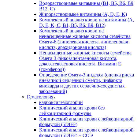
Водорастворимые витамины (B1, B5, B6, В9,
В12, С)
Жирорастворимые витамины (A, D, E, K)
Комплексный анализ крови на витамины (A,
D, E, K, C, B1, B5, B6, В9, B12)
Комплексный анализ крови на
ненасыщенные жирные кислоты семейства
Омега-6 (линолевая кислота, линоленовая
кислота, арахидоновая кислота)
Ненасыщенные жирные кислоты семейства
Омега-3 (эйкозапентаеновая кислота,
докозагексаеновая кислота, Витамин E
(токоферол))
Определение Омега-3 индекса (оценка риска
внезапной сердечной смерти, инфаркта
миокарда и других сердечно-сосудистых
заболеваний)
Гематология
карбоксигемоглобин
Клинический анализ крови без
лейкоцитарной формулы
Клинический анализ крови с лейкоцитарной
формулой (5DIFF)
Клинический анализ крови с лейкоцитарной
формулой (5DIFF) + СОЭ