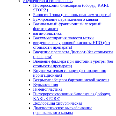
Акушерство и гинекология
Гистероскопия биполярная (оборуд. KARL
STORZ)
Биопсия 1 зона (с использованием энергии)
Бужирование цервикального канала
Вагинальный фракционный лазерный
фототермолиз
вагинопластика
Вакуум-аспирация полости матки
введение гиалуроновой кислоты НПО (без
стоимости препарата)
Введение препарата Диспорт (без стоимости
препарата)
Введение филлера при дистопии уретры (без
стоимости препарата)
Внутриматочная санация (аспирационно
ирригационная)
Вскрытие абсцесса бартолиниевой железы
Вульвоскопия
Гименопластика
Гистерорезектоскопия биполярная ( оборуд.
KARL STORZ)
Дефлорация хирургическая
Диагностическое выскабливание
цервикального канала