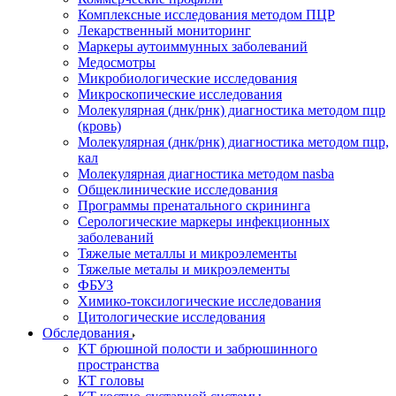
Комплексные исследования методом ПЦР
Лекарственный мониторинг
Маркеры аутоиммунных заболеваний
Медосмотры
Микробиологические исследования
Микроскопические исследования
Молекулярная (днк/рнк) диагностика методом пцр
(кровь)
Молекулярная (днк/рнк) диагностика методом пцр,
кал
Молекулярная диагностика методом nasba
Общеклинические исследования
Программы пренатального скрининга
Серологические маркеры инфекционных
заболеваний
Тяжелые металлы и микроэлементы
Тяжелые металы и микроэлементы
ФБУЗ
Химико-токсилогические исследования
Цитологические исследования
Обследования
КТ брюшной полости и забрюшинного
пространства
КТ головы