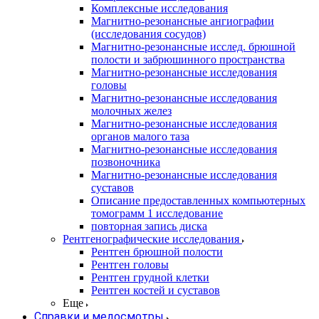
Комплексные исследования
Магнитно-резонансные ангиографии
(исследования сосудов)
Магнитно-резонансные исслед. брюшной
полости и забрюшинного пространства
Магнитно-резонансные исследования
головы
Магнитно-резонансные исследования
молочных желез
Магнитно-резонансные исследования
органов малого таза
Магнитно-резонансные исследования
позвоночника
Магнитно-резонансные исследования
суставов
Описание предоставленных компьютерных
томограмм 1 исследование
повторная запись диска
Рентгенографические исследования
Рентген брюшной полости
Рентген головы
Рентген грудной клетки
Рентген костей и суставов
Еще
Справки и медосмотры