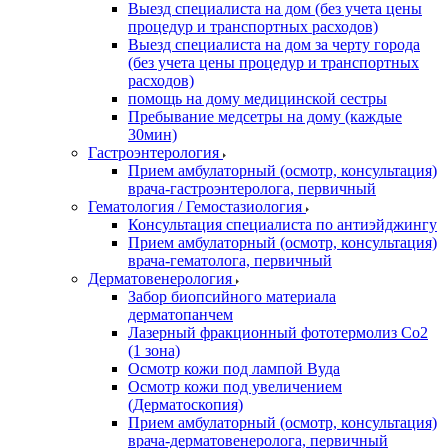
Выезд специалиста на дом (без учета цены
процедур и транспортных расходов)
Выезд специалиста на дом за черту города
(без учета цены процедур и транспортных
расходов)
помощь на дому медицинской сестры
Пребывание медсетры на дому (каждые
30мин)
Гастроэнтерология
Прием амбулаторный (осмотр, консультация)
врача-гастроэнтеролога, первичный
Гематология / Гемостазиология
Консультация специалиста по антиэйджингу
Прием амбулаторный (осмотр, консультация)
врача-гематолога, первичный
Дерматовенерология
Забор биопсийного материала
дерматопанчем
Лазерный фракционный фототермолиз Со2
(1 зона)
Осмотр кожи под лампой Вуда
Осмотр кожи под увеличением
(Дерматоскопия)
Прием амбулаторный (осмотр, консультация)
врача-дерматовенеролога, первичный