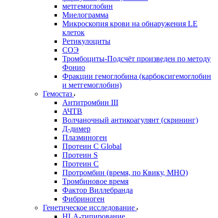
метгемоглобин
Миелограмма
Микроскопия крови на обнаружения LE
клеток
Ретикулоциты
СОЭ
Тромбоциты-Подсчёт произведен по методу
Фонио
Фракции гемоглобина (карбоксигемоглобин
и метгемоглобин)
Гемостаз
Антитромбин III
АЧТВ
Волчаночный антикоагулянт (скрининг)
Д-димер
Плазминоген
Протеин C Global
Протеин S
Протеин С
Протромбин (время, по Квику, МНО)
Тромбиновое время
Фактор Виллебранда
Фибриноген
Генетическое исследование
HLA-типирование