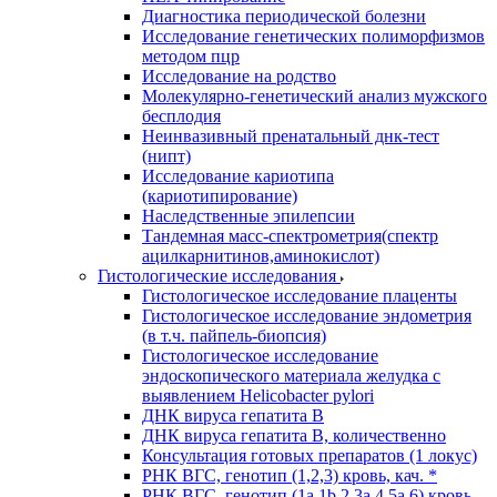
Диагностика периодической болезни
Исследование генетических полиморфизмов
методом пцр
Исследование на родство
Молекулярно-генетический анализ мужского
бесплодия
Неинвазивный пренатальный днк-тест
(нипт)
Исследование кариотипа
(кариотипирование)
Наследственные эпилепсии
Тандемная масс-спектрометрия(спектр
ацилкарнитинов,аминокислот)
Гистологические исследования
Гистологическое исследование плаценты
Гистологическое исследование эндометрия
(в т.ч. пайпель-биопсия)
Гистологическое исследование
эндоскопического материала желудка с
выявлением Helicobacter pylori
ДНК вируса гепатита B
ДНК вируса гепатита B, количественно
Консультация готовых препаратов (1 локус)
РНК ВГC, генотип (1,2,3) кровь, кач. *
РНК ВГC, генотип (1a,1b,2,3a,4,5a,6) кровь,