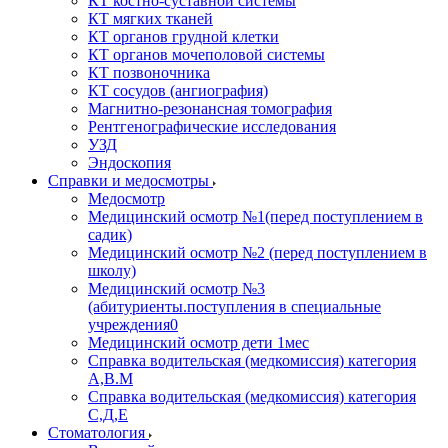
КТ костно-суставной системы
КТ мягких тканей
КТ органов грудной клетки
КТ органов мочеполовой системы
КТ позвоночника
КТ сосудов (ангиография)
Магнитно-резонансная томография
Рентгенографические исследования
УЗД
Эндоскопия
Справки и медосмотры
Медосмотр
Медицинский осмотр №1(перед поступлением в
садик)
Медицинский осмотр №2 (перед поступлением в
школу)
Медицинский осмотр №3
(абитуриенты.поступления в специальные
учреждения0
Медицинский осмотр дети 1мес
Справка водительская (медкомиссия) категория
А,В.М
Справка водительская (медкомиссия) категория
С,Д,Е
Стоматология