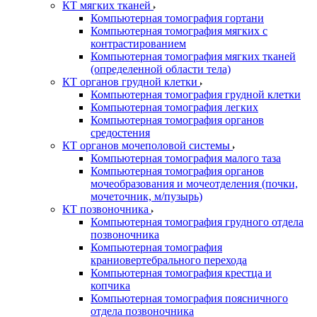
КТ мягких тканей
Компьютерная томография гортани
Компьютерная томография мягких с
контрастированием
Компьютерная томография мягких тканей
(определенной области тела)
КТ органов грудной клетки
Компьютерная томография грудной клетки
Компьютерная томография легких
Компьютерная томография органов
средостения
КТ органов мочеполовой системы
Компьютерная томография малого таза
Компьютерная томография органов
мочеобразования и мочеотделения (почки,
мочеточник, м/пузырь)
КТ позвоночника
Компьютерная томография грудного отдела
позвоночника
Компьютерная томография
краниовертебрального перехода
Компьютерная томография крестца и
копчика
Компьютерная томография поясничного
отдела позвоночника