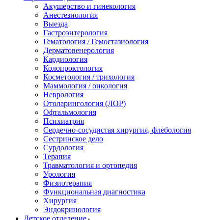
Акушерство и гинекология
Анестезиология
Выезда
Гастроэнтерология
Гематология / Гемостазиология
Дерматовенерология
Кардиология
Колопроктология
Косметология / трихология
Маммология / онкология
Неврология
Отоларингология (ЛОР)
Офтальмология
Психиатрия
Сердечно-сосудистая хирургия, флебология
Сестринское дело
Сурдология
Терапия
Травматология и ортопедия
Урология
Физиотерапия
Функциональная диагностика
Хирургия
Эндокринология
Детское отделение