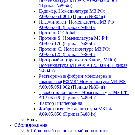
Номенклатура МЗ РФ: A09.05.029.001
(Приказ №804н)
Д-димер. Номенклатура МЗ РФ:
A09.05.051.001 (Приказ №804н)
Плазминоген. Номенклатура МЗ РФ:
A09.05.048 (Приказ №804н)
Протеин C Global
Протеин S. Номенклатура МЗ РФ:
A09.05.126 (Приказ №804н)
Протеин С. Номенклатура МЗ РФ:
A09.05.125 (Приказ №804н)
Протромбин (время, по Квику, МНО).
Номенклатура МЗ РФ: A12.30.014 (Приказ
№804н)
Растворимые фибрин-мономерные
комплексы(РФМК) Номенклатура МЗ РФ:
A09.05.051.002 (Приказ №804н)
Тромбиновое время. Номенклатура МЗ РФ:
A12.05.028 (Приказ №804н)
Фактор Виллебранда
Фибриноген. Номенклатура МЗ РФ:
A09.05.050 (Приказ №804н)
Еще
Обследования
КТ брюшной полости и забрюшинного