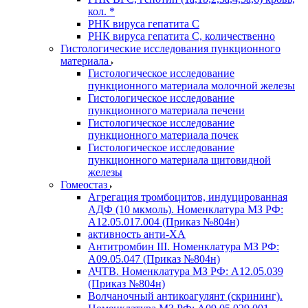
кол. *
РНК вируса гепатита C
РНК вируса гепатита C, количественно
Гистологические исследования пункционного
материала
Гистологическое исследование
пункционного материала молочной железы
Гистологическое исследование
пункционного материала печени
Гистологическое исследование
пункционного материала почек
Гистологическое исследование
пункционного материала щитовидной
железы
Гомеостаз
Агрегация тромбоцитов, индуцированная
АДФ (10 мкмоль). Номенклатура МЗ РФ:
A12.05.017.004 (Приказ №804н)
активность анти-ХА
Антитромбин III. Номенклатура МЗ РФ:
A09.05.047 (Приказ №804н)
АЧТВ. Номенклатура МЗ РФ: A12.05.039
(Приказ №804н)
Волчаночный антикоагулянт (скрининг).