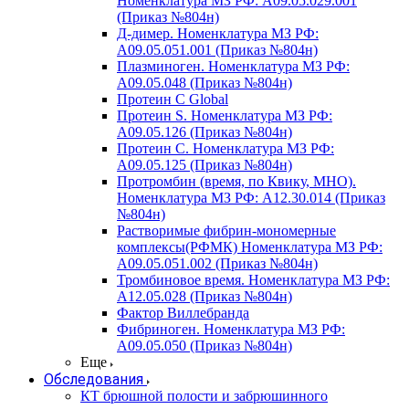
Номенклатура МЗ РФ: A09.05.029.001
(Приказ №804н)
Д-димер. Номенклатура МЗ РФ:
A09.05.051.001 (Приказ №804н)
Плазминоген. Номенклатура МЗ РФ:
A09.05.048 (Приказ №804н)
Протеин C Global
Протеин S. Номенклатура МЗ РФ:
A09.05.126 (Приказ №804н)
Протеин С. Номенклатура МЗ РФ:
A09.05.125 (Приказ №804н)
Протромбин (время, по Квику, МНО).
Номенклатура МЗ РФ: A12.30.014 (Приказ
№804н)
Растворимые фибрин-мономерные
комплексы(РФМК) Номенклатура МЗ РФ:
A09.05.051.002 (Приказ №804н)
Тромбиновое время. Номенклатура МЗ РФ:
A12.05.028 (Приказ №804н)
Фактор Виллебранда
Фибриноген. Номенклатура МЗ РФ:
A09.05.050 (Приказ №804н)
Еще
Обследования
КТ брюшной полости и забрюшинного