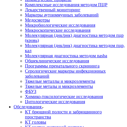
Комплексные исследования методом ПЦР
Лекарственный мониторинг
Маркеры аутоиммунных заболеваний
Медосмотры
Микробиологические исследования
Микроскопические исследования
Молекулярная (днк/рнк) диагностика методом пцр
(кровь)
Молекулярная (днк/рнк) диагностика методом пцр,
кал
Молекулярная диагностика методом nasba
Общеклинические исследования
Программы пренатального скрининга
Серологические маркеры инфекционных
заболеваний
Тяжелые металлы и микроэлементы
Тяжелые металы и микроэлементы
ФБУЗ
Химико-токсилогические исследования
Цитологические исследования
Обследования
КТ брюшной полости и забрюшинного
пространства
КТ головы