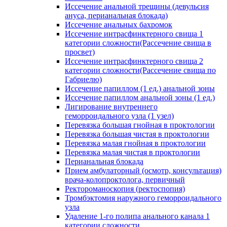
Иссечение анальной трещины (девульсия
ануса, перианальная блокада)
Иссечение анальных бахромок
Иссечение интрасфинктерного свища 1
категории сложности(Рассечение свища в
просвет)
Иссечение интрасфинктерного свища 2
категории сложности(Рассечение свища по
Габриелю)
Иссечение папиллом (1 ед.) анальной зоны
Иссечение папиллом анальной зоны (1 ед.)
Лигирование внутреннего
геморроидального узла (1 узел)
Перевязка большая гнойная в проктологии
Перевязка большая чистая в проктологии
Перевязка малая гнойная в проктологии
Перевязка малая чистая в проктологии
Перианальная блокада
Прием амбулаторный (осмотр, консультация)
врача-колопроктолога, первичный
Ректороманоскопия (ректоспопия)
Тромбэктомия наружного геморроидального
узла
Удаление 1-го полипа анального канала 1
категории сложности