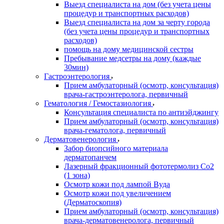
Выезд специалиста на дом (без учета цены
процедур и транспортных расходов)
Выезд специалиста на дом за черту города
(без учета цены процедур и транспортных
расходов)
помощь на дому медицинской сестры
Пребывание медсетры на дому (каждые
30мин)
Гастроэнтерология
Прием амбулаторный (осмотр, консультация)
врача-гастроэнтеролога, первичный
Гематология / Гемостазиология
Консультация специалиста по антиэйджингу
Прием амбулаторный (осмотр, консультация)
врача-гематолога, первичный
Дерматовенерология
Забор биопсийного материала
дерматопанчем
Лазерный фракционный фототермолиз Со2
(1 зона)
Осмотр кожи под лампой Вуда
Осмотр кожи под увеличением
(Дерматоскопия)
Прием амбулаторный (осмотр, консультация)
врача-дерматовенеролога, первичный