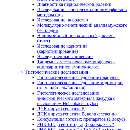
Диагностика периодической болезни
Исследование генетических полиморфизмов
методом пцр
Исследование на родство
Молекулярно-генетический анализ мужского
бесплодия
Неинвазивный пренатальный днк-тест
(нипт)
Исследование кариотипа
(кариотипирование)
Наследственные эпилепсии
Тандемная масс-спектрометрия(спектр
ацилкарнитинов,аминокислот)
Гистологические исследования
Гистологическое исследование плаценты
Гистологическое исследование эндометрия
(в т.ч. пайпель-биопсия)
Гистологическое исследование
эндоскопического материала желудка с
выявлением Helicobacter pylori
ДНК вируса гепатита B
ДНК вируса гепатита B, количественно
Консультация готовых препаратов (1 локус)
РНК ВГC, генотип (1,2,3) кровь, кач. *
РНК ВГC, генотип (1a,1b,2,3a,4,5a,6) кровь,