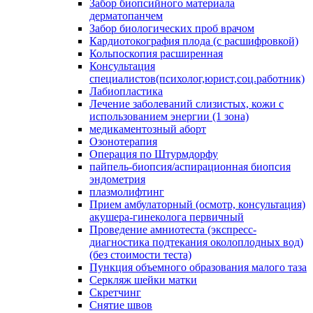
Забор биопсийного материала
дерматопанчем
Забор биологических проб врачом
Кардиотокография плода (с расшифровкой)
Кольпоскопия расширенная
Консультация
специалистов(психолог,юрист,соц.работник)
Лабиопластика
Лечение заболеваний слизистых, кожи с
использованием энергии (1 зона)
медикаментозный аборт
Озонотерапия
Операция по Штурмдорфу
пайпель-биопсия/аспирационная биопсия
эндометрия
плазмолифтинг
Прием амбулаторный (осмотр, консультация)
акушера-гинеколога первичный
Проведение амниотеста (экспресс-
диагностика подтекания околоплодных вод)
(без стоимости теста)
Пункция объемного образования малого таза
Серкляж шейки матки
Скретчинг
Снятие швов