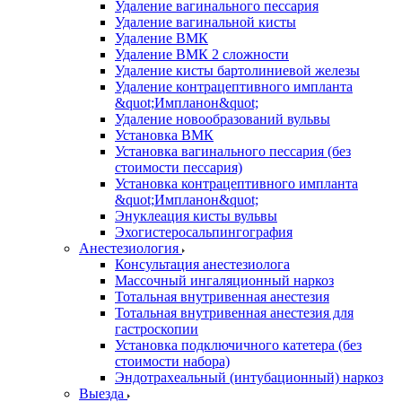
Удаление вагинального пессария
Удаление вагинальной кисты
Удаление ВМК
Удаление ВМК 2 сложности
Удаление кисты бартолиниевой железы
Удаление контрацептивного импланта
&quot;Импланон&quot;
Удаление новообразований вульвы
Установка ВМК
Установка вагинального пессария (без
стоимости пессария)
Установка контрацептивного импланта
&quot;Импланон&quot;
Энуклеация кисты вульвы
Эхогистеросальпингография
Анестезиология
Консультация анестезиолога
Массочный ингаляционный наркоз
Тотальная внутривенная анестезия
Тотальная внутривенная анестезия для
гастроскопии
Установка подключичного катетера (без
стоимости набора)
Эндотрахеальный (интубационный) наркоз
Выезда