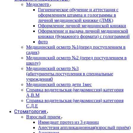
Медосмотр
Гигиеническое обучение и аттестация с
оформлением штампа и голограммы в
личной медицинской книжке (ЛМК)
Оформление личной медицинской книжки
Оформление и выдача личной медицинской
книжки (бумажного формата) с голограммой
фото
Медицинский осмотр №1(перед поступлением в
садик)
Медицинский осмотр №2 (перед поступлением в
школу)
Медицинский осмотр №3
(абитуриенты.поступления в специальные
учреждения0
Медицинский осмотр дети 1мес
Справка водительская (медкомиссия) категория
А,В.М
Справка водительская (медкомиссия) категория
С,Д,Е
Стоматология
Взрослый прием
Иммедиат протез из 3 единиц
Анестезия аппликационная(взрослый приём)
Анестезия