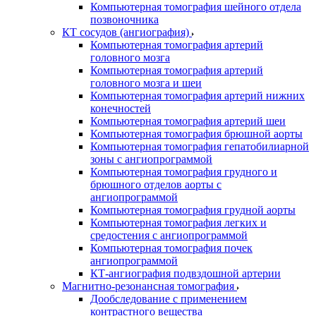
Компьютерная томография шейного отдела
позвоночника
КТ сосудов (ангиография)
Компьютерная томография артерий
головного мозга
Компьютерная томография артерий
головного мозга и шеи
Компьютерная томография артерий нижних
конечностей
Компьютерная томография артерий шеи
Компьютерная томография брюшной аорты
Компьютерная томография гепатобилиарной
зоны с ангиопрограммой
Компьютерная томография грудного и
брюшного отделов аорты с
ангиопрограммой
Компьютерная томография грудной аорты
Компьютерная томография легких и
средостения с ангиопрограммой
Компьютерная томография почек
ангиопрограммой
КТ-ангиография подвздошной артерии
Магнитно-резонансная томография
Дообследование с применением
контрастного вещества