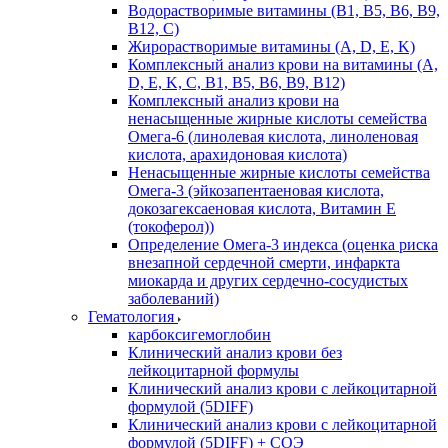
Водорастворимые витамины (B1, B5, B6, В9,
В12, С)
Жирорастворимые витамины (A, D, E, K)
Комплексный анализ крови на витамины (A,
D, E, K, C, B1, B5, B6, В9, B12)
Комплексный анализ крови на
ненасыщенные жирные кислоты семейства
Омега-6 (линолевая кислота, линоленовая
кислота, арахидоновая кислота)
Ненасыщенные жирные кислоты семейства
Омега-3 (эйкозапентаеновая кислота,
докозагексаеновая кислота, Витамин E
(токоферол))
Определение Омега-3 индекса (оценка риска
внезапной сердечной смерти, инфаркта
миокарда и других сердечно-сосудистых
заболеваний)
Гематология
карбоксигемоглобин
Клинический анализ крови без
лейкоцитарной формулы
Клинический анализ крови с лейкоцитарной
формулой (5DIFF)
Клинический анализ крови с лейкоцитарной
формулой (5DIFF) + СОЭ