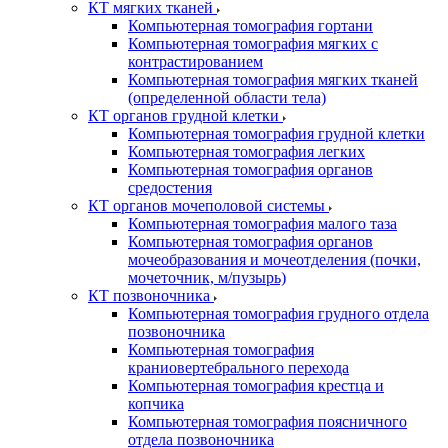
КТ мягких тканей
Компьютерная томография гортани
Компьютерная томография мягких с
контрастированием
Компьютерная томография мягких тканей
(определенной области тела)
КТ органов грудной клетки
Компьютерная томография грудной клетки
Компьютерная томография легких
Компьютерная томография органов
средостения
КТ органов мочеполовой системы
Компьютерная томография малого таза
Компьютерная томография органов
мочеобразования и мочеотделения (почки,
мочеточник, м/пузырь)
КТ позвоночника
Компьютерная томография грудного отдела
позвоночника
Компьютерная томография
краниовертебрального перехода
Компьютерная томография крестца и
копчика
Компьютерная томография поясничного
отдела позвоночника