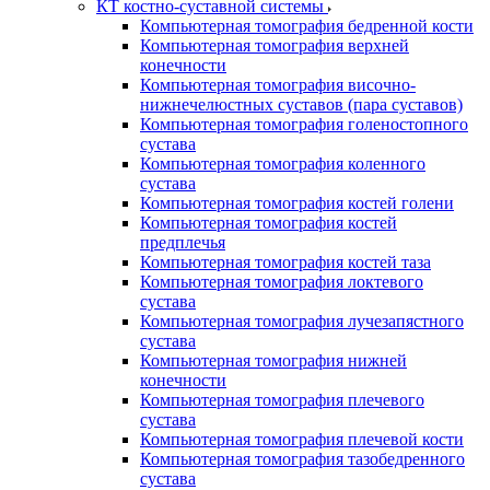
КТ костно-суставной системы
Компьютерная томография бедренной кости
Компьютерная томография верхней
конечности
Компьютерная томография височно-
нижнечелюстных суставов (пара суставов)
Компьютерная томография голеностопного
сустава
Компьютерная томография коленного
сустава
Компьютерная томография костей голени
Компьютерная томография костей
предплечья
Компьютерная томография костей таза
Компьютерная томография локтевого
сустава
Компьютерная томография лучезапястного
сустава
Компьютерная томография нижней
конечности
Компьютерная томография плечевого
сустава
Компьютерная томография плечевой кости
Компьютерная томография тазобедренного
сустава