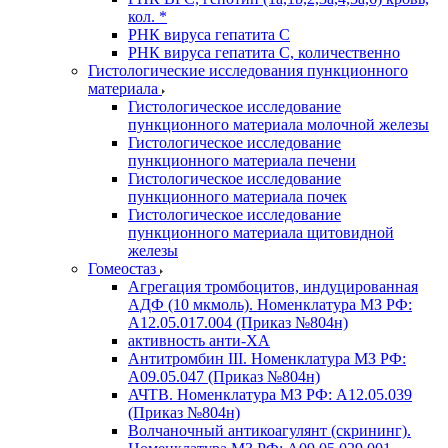
кол. *
РНК вируса гепатита C
РНК вируса гепатита C, количественно
Гистологические исследования пункционного
материала
Гистологическое исследование
пункционного материала молочной железы
Гистологическое исследование
пункционного материала печени
Гистологическое исследование
пункционного материала почек
Гистологическое исследование
пункционного материала щитовидной
железы
Гомеостаз
Агрегация тромбоцитов, индуцированная
АДФ (10 мкмоль). Номенклатура МЗ РФ:
A12.05.017.004 (Приказ №804н)
активность анти-ХА
Антитромбин III. Номенклатура МЗ РФ:
A09.05.047 (Приказ №804н)
АЧТВ. Номенклатура МЗ РФ: A12.05.039
(Приказ №804н)
Волчаночный антикоагулянт (скрининг).