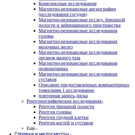
Комплексные исследования
Магнитно-резонансные ангиографии
(исследования сосудов)
Магнитно-резонансные исслед. брюшной
полости и забрюшинного пространства
Магнитно-резонансные исследования
головы
Магнитно-резонансные исследования
молочных желез
Магнитно-резонансные исследования
органов малого таза
Магнитно-резонансные исследования
позвоночника
Магнитно-резонансные исследования
суставов
Описание предоставленных компьютерных
томограмм 1 исследование
повторная запись диска
Рентгенографические исследования
Рентген брюшной полости
Рентген головы
Рентген грудной клетки
Рентген костей и суставов
Еще
Справки и медосмотры