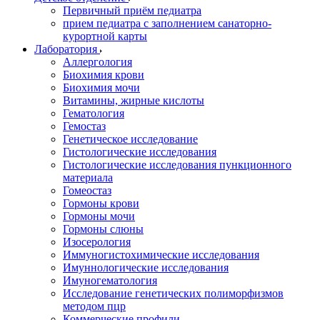
Первичный приём педиатра
прием педиатра с заполнением санаторно-
курортной карты
Лаборатория
Аллергология
Биохимия крови
Биохимия мочи
Витамины, жирные кислоты
Гематология
Гемостаз
Генетическое исследование
Гистологические исследования
Гистологические исследования пункционного
материала
Гомеостаз
Гормоны крови
Гормоны мочи
Гормоны слюны
Изосерология
Иммуногистохимические исследования
Имуннологические исследования
Имуногематология
Исследование генетических полиморфизмов
методом пцр
Коммерческие профили