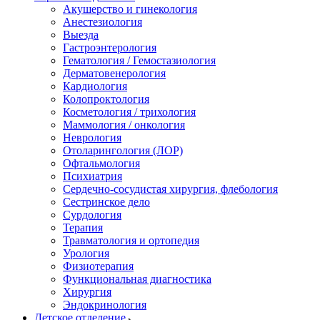
Акушерство и гинекология
Анестезиология
Выезда
Гастроэнтерология
Гематология / Гемостазиология
Дерматовенерология
Кардиология
Колопроктология
Косметология / трихология
Маммология / онкология
Неврология
Отоларингология (ЛОР)
Офтальмология
Психиатрия
Сердечно-сосудистая хирургия, флебология
Сестринское дело
Сурдология
Терапия
Травматология и ортопедия
Урология
Физиотерапия
Функциональная диагностика
Хирургия
Эндокринология
Детское отделение