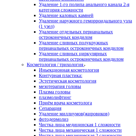
Удаление 1-го полипа анального канала 2-я
категория сложности
Удаление каловых камней
Удаление наружного геморроидального узла
(1 узел)
Удаление отдельных перианальных
остроконечных кондилом
Удаление сливных полукружных
перианальных остроконечных кондилом
Удаление сливных циркулярных
перианальных остроконечных кондилом
Косметология / трихология
Иньекционная косметология
Контурная пластика:
Эстетическая косметология
мезотерапия головы
Плазма головы
плазмолифтинг
Приём врача косметолога
Сепарация
Удаление миллиумов(жировиков)
фотодермолиз
Чистка лица медицинская 1 сложности
Чистка лица механическая 1 сложности
Чистка лица механическая 2 сложности