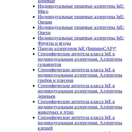
Бобовые
Индивидуальные пищевые аллергены IgE:
Мясо
Индивидуальные пищевые аллергены IgE:
Овощи
Индивидуальные пищевые аллергены IgE:
Орехи
Индивидуальные пищевые аллергены IgE:
Фрукты и ягоды
Панели аллергенов IgE (ImmunoCAP)*
Специфические антитела класса IgE к
индивидуальным аллергенам. Аллергены
гельминтов
Специфические антитела класса IgE к
индивидуальным аллергенам. Аллергены
грибов и плесени
Специфические антитела класса IgE к
индивидуальным аллергенам. Аллергены
деревьев
Специфические антитела класса IgE к
индивидуальным аллергенам. Аллергены
животных и птиц
Специфические антитела класса IgE к
индивидуальным аллергенам. Аллергены
клещей