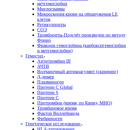
метгемоглобин
Миелограмма
Микроскопия крови на обнаружения LE
клеток
Ретикулоциты
СОЭ
Тромбоциты-Подсчёт произведен по методу
Фонио
Фракции гемоглобина (карбоксигемоглобин
и метгемоглобин)
Гемостаз
Антитромбин III
АЧТВ
Волчаночный антикоагулянт (скрининг)
Д-димер
Плазминоген
Протеин C Global
Протеин S
Протеин С
Протромбин (время, по Квику, МНО)
Тромбиновое время
Фактор Виллебранда
Фибриноген
Генетическое исследование
HLA-типирование