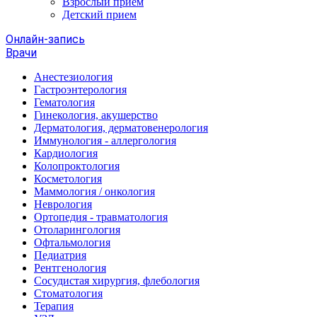
Взрослый прием
Детский прием
Онлайн-запись
Врачи
Анестезиология
Гастроэнтерология
Гематология
Гинекология, акушерство
Дерматология, дерматовенерология
Иммунология - аллергология
Кардиология
Колопроктология
Косметология
Маммология / онкология
Неврология
Ортопедия - травматология
Отоларингология
Офтальмология
Педиатрия
Рентгенология
Сосудистая хирургия, флебология
Стоматология
Терапия