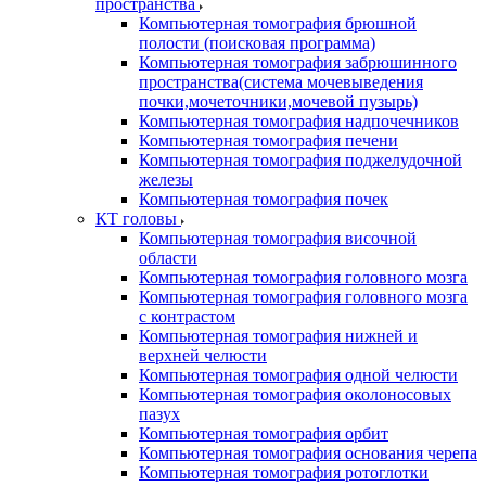
пространства
Компьютерная томография брюшной
полости (поисковая программа)
Компьютерная томография забрюшинного
пространства(система мочевыведения
почки,мочеточники,мочевой пузырь)
Компьютерная томография надпочечников
Компьютерная томография печени
Компьютерная томография поджелудочной
железы
Компьютерная томография почек
КТ головы
Компьютерная томография височной
области
Компьютерная томография головного мозга
Компьютерная томография головного мозга
с контрастом
Компьютерная томография нижней и
верхней челюсти
Компьютерная томография одной челюсти
Компьютерная томография околоносовых
пазух
Компьютерная томография орбит
Компьютерная томография основания черепа
Компьютерная томография ротоглотки