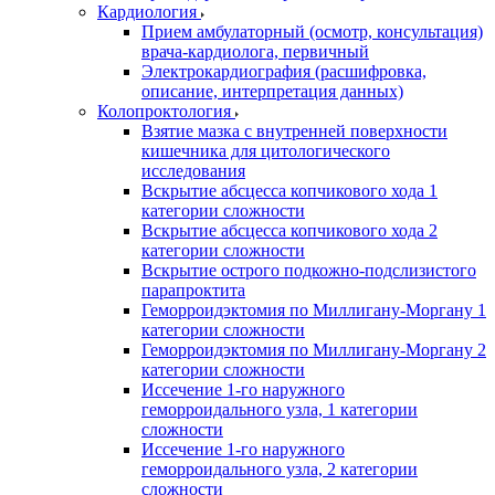
Кардиология
Прием амбулаторный (осмотр, консультация)
врача-кардиолога, первичный
Электрокардиография (расшифровка,
описание, интерпретация данных)
Колопроктология
Взятие мазка с внутренней поверхности
кишечника для цитологического
исследования
Вскрытие абсцесса копчикового хода 1
категории сложности
Вскрытие абсцесса копчикового хода 2
категории сложности
Вскрытие острого подкожно-подслизистого
парапроктита
Геморроидэктомия по Миллигану-Моргану 1
категории сложности
Геморроидэктомия по Миллигану-Моргану 2
категории сложности
Иссечение 1-го наружного
геморроидального узла, 1 категории
сложности
Иссечение 1-го наружного
геморроидального узла, 2 категории
сложности