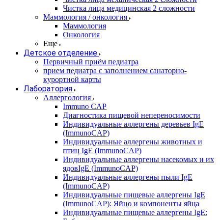
Чистка лица медицинская 2 сложности
Маммология / онкология
Маммология
Онкология
Еще
Детское отделение
Первичный приём педиатра
прием педиатра с заполнением санаторно-
курортной карты
Лаборатория
Аллергология
Immuno CAP
Диагностика пищевой непереносимости
Индивидуальные аллергены деревьев IgE
(ImmunoCAP)
Индивидуальные аллергены животных и
птиц IgE (ImmunoCAP)
Индивидуальные аллергены насекомых и их
ядовIgE (ImmunoCAP)
Индивидуальные аллергены пыли IgE
(ImmunoCAP)
Индивидуальные пищевые аллергены IgE
(ImmunoCAP): Яйцо и компоненты яйца
Индивидуальные пищевые аллергены IgE: