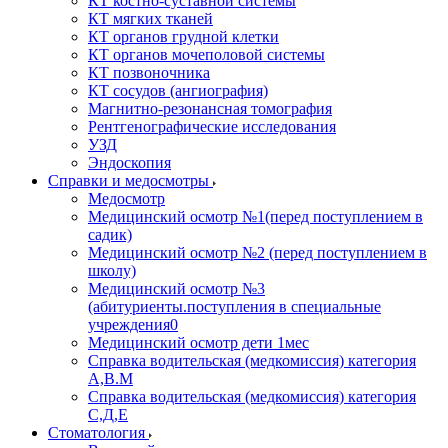
КТ костно-суставной системы
КТ мягких тканей
КТ органов грудной клетки
КТ органов мочеполовой системы
КТ позвоночника
КТ сосудов (ангиография)
Магнитно-резонансная томография
Рентгенографические исследования
УЗД
Эндоскопия
Справки и медосмотры
Медосмотр
Медицинский осмотр №1(перед поступлением в
садик)
Медицинский осмотр №2 (перед поступлением в
школу)
Медицинский осмотр №3
(абитуриенты.поступления в специальные
учреждения0
Медицинский осмотр дети 1мес
Справка водительская (медкомиссия) категория
А,В.М
Справка водительская (медкомиссия) категория
С,Д,Е
Стоматология