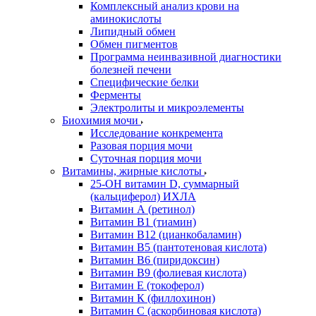
Комплексный анализ крови на
аминокислоты
Липидный обмен
Обмен пигментов
Программа неинвазивной диагностики
болезней печени
Специфические белки
Ферменты
Электролиты и микроэлементы
Биохимия мочи
Исследование конкремента
Разовая порция мочи
Суточная порция мочи
Витамины, жирные кислоты
25-OH витамин D, суммарный
(кальциферол) ИХЛА
Витамин А (ретинол)
Витамин В1 (тиамин)
Витамин В12 (цианкобаламин)
Витамин В5 (пантотеновая кислота)
Витамин В6 (пиридоксин)
Витамин В9 (фолиевая кислота)
Витамин Е (токоферол)
Витамин К (филлохинон)
Витамин С (аскорбиновая кислота)