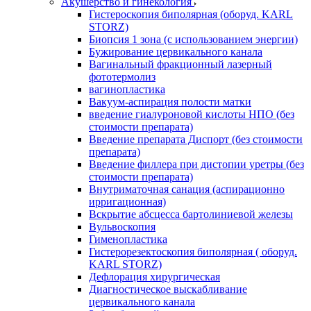
Акушерство и гинекология
Гистероскопия биполярная (оборуд. KARL
STORZ)
Биопсия 1 зона (с использованием энергии)
Бужирование цервикального канала
Вагинальный фракционный лазерный
фототермолиз
вагинопластика
Вакуум-аспирация полости матки
введение гиалуроновой кислоты НПО (без
стоимости препарата)
Введение препарата Диспорт (без стоимости
препарата)
Введение филлера при дистопии уретры (без
стоимости препарата)
Внутриматочная санация (аспирационно
ирригационная)
Вскрытие абсцесса бартолиниевой железы
Вульвоскопия
Гименопластика
Гистерорезектоскопия биполярная ( оборуд.
KARL STORZ)
Дефлорация хирургическая
Диагностическое выскабливание
цервикального канала