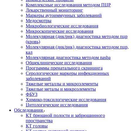
Комплексные исследования методом ПЦР
Лекарственный мониторинг
Маркеры аутоиммунных заболеваний
Медосмотры
Микробиологические исследования
Микроскопические исследования
Молекулярная (днк/рнк) диагностика методом пцр
(кровь)
Молекулярная (днк/рнк) диагностика методом пцр,
кал
Молекулярная диагностика методом nasba
Общеклинические исследования
Программы пренатального скрининга
Серологические маркеры инфекционных
заболеваний
Тяжелые металлы и микроэлементы
Тяжелые металы и микроэлементы
ФБУЗ
Химико-токсилогические исследования
Цитологические исследования
Обследования
КТ брюшной полости и забрюшинного
пространства
КТ головы