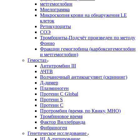
метгемоглобин
Миелограмма
Микроскопия крови на обнаружения LE
клеток
Ретикулоциты
СОЭ
Тромбоциты-Подсчёт произведен по методу
Фонио
Фракции гемоглобина (карбоксигемоглобин
и метгемоглобин)
Гемостаз
Антитромбин III
АЧТВ
Волчаночный антикоагулянт (скрининг)
Д-димер
Плазминоген
Протеин C Global
Протеин S
Протеин С
Протромбин (время, по Квику, МНО)
Тромбиновое время
Фактор Виллебранда
Фибриноген
Генетическое исследование
HLA-типирование