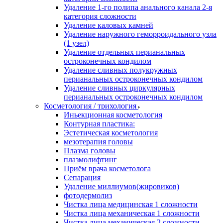
Удаление 1-го полипа анального канала 2-я
категория сложности
Удаление каловых камней
Удаление наружного геморроидального узла
(1 узел)
Удаление отдельных перианальных
остроконечных кондилом
Удаление сливных полукружных
перианальных остроконечных кондилом
Удаление сливных циркулярных
перианальных остроконечных кондилом
Косметология / трихология
Иньекционная косметология
Контурная пластика:
Эстетическая косметология
мезотерапия головы
Плазма головы
плазмолифтинг
Приём врача косметолога
Сепарация
Удаление миллиумов(жировиков)
фотодермолиз
Чистка лица медицинская 1 сложности
Чистка лица механическая 1 сложности
Чистка лица механическая 2 сложности