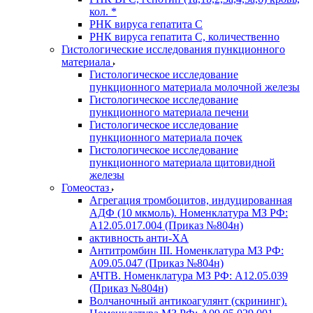
кол. *
РНК вируса гепатита C
РНК вируса гепатита C, количественно
Гистологические исследования пункционного
материала
Гистологическое исследование
пункционного материала молочной железы
Гистологическое исследование
пункционного материала печени
Гистологическое исследование
пункционного материала почек
Гистологическое исследование
пункционного материала щитовидной
железы
Гомеостаз
Агрегация тромбоцитов, индуцированная
АДФ (10 мкмоль). Номенклатура МЗ РФ:
A12.05.017.004 (Приказ №804н)
активность анти-ХА
Антитромбин III. Номенклатура МЗ РФ:
A09.05.047 (Приказ №804н)
АЧТВ. Номенклатура МЗ РФ: A12.05.039
(Приказ №804н)
Волчаночный антикоагулянт (скрининг).