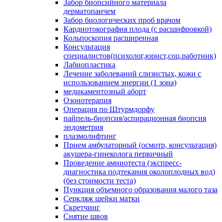
Забор биопсийного материала
дерматопанчем
Забор биологических проб врачом
Кардиотокография плода (с расшифровкой)
Кольпоскопия расширенная
Консультация
специалистов(психолог,юрист,соц.работник)
Лабиопластика
Лечение заболеваний слизистых, кожи с
использованием энергии (1 зона)
медикаментозный аборт
Озонотерапия
Операция по Штурмдорфу
пайпель-биопсия/аспирационная биопсия
эндометрия
плазмолифтинг
Прием амбулаторный (осмотр, консультация)
акушера-гинеколога первичный
Проведение амниотеста (экспресс-
диагностика подтекания околоплодных вод)
(без стоимости теста)
Пункция объемного образования малого таза
Серкляж шейки матки
Скретчинг
Снятие швов