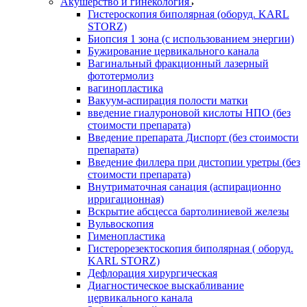
Акушерство и гинекология
Гистероскопия биполярная (оборуд. KARL
STORZ)
Биопсия 1 зона (с использованием энергии)
Бужирование цервикального канала
Вагинальный фракционный лазерный
фототермолиз
вагинопластика
Вакуум-аспирация полости матки
введение гиалуроновой кислоты НПО (без
стоимости препарата)
Введение препарата Диспорт (без стоимости
препарата)
Введение филлера при дистопии уретры (без
стоимости препарата)
Внутриматочная санация (аспирационно
ирригационная)
Вскрытие абсцесса бартолиниевой железы
Вульвоскопия
Гименопластика
Гистерорезектоскопия биполярная ( оборуд.
KARL STORZ)
Дефлорация хирургическая
Диагностическое выскабливание
цервикального канала