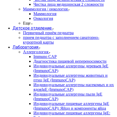
Чистка лица медицинская 2 сложности
Маммология / онкология
Маммология
Онкология
Еще
Детское отделение
Первичный приём педиатра
прием педиатра с заполнением санаторно-
курортной карты
Лаборатория
Аллергология
Immuno CAP
Диагностика пищевой непереносимости
Индивидуальные аллергены деревьев IgE
(ImmunoCAP)
Индивидуальные аллергены животных и
птиц IgE (ImmunoCAP)
Индивидуальные аллергены насекомых и их
ядовIgE (ImmunoCAP)
Индивидуальные аллергены пыли IgE
(ImmunoCAP)
Индивидуальные пищевые аллергены IgE
(ImmunoCAP): Яйцо и компоненты яйца
Индивидуальные пищевые аллергены IgE: