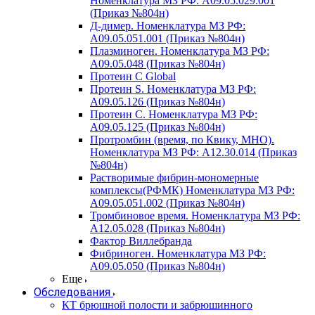
Номенклатура МЗ РФ: A09.05.029.001
(Приказ №804н)
Д-димер. Номенклатура МЗ РФ:
A09.05.051.001 (Приказ №804н)
Плазминоген. Номенклатура МЗ РФ:
A09.05.048 (Приказ №804н)
Протеин C Global
Протеин S. Номенклатура МЗ РФ:
A09.05.126 (Приказ №804н)
Протеин С. Номенклатура МЗ РФ:
A09.05.125 (Приказ №804н)
Протромбин (время, по Квику, МНО).
Номенклатура МЗ РФ: A12.30.014 (Приказ
№804н)
Растворимые фибрин-мономерные
комплексы(РФМК) Номенклатура МЗ РФ:
A09.05.051.002 (Приказ №804н)
Тромбиновое время. Номенклатура МЗ РФ:
A12.05.028 (Приказ №804н)
Фактор Виллебранда
Фибриноген. Номенклатура МЗ РФ:
A09.05.050 (Приказ №804н)
Еще
Обследования
КТ брюшной полости и забрюшинного