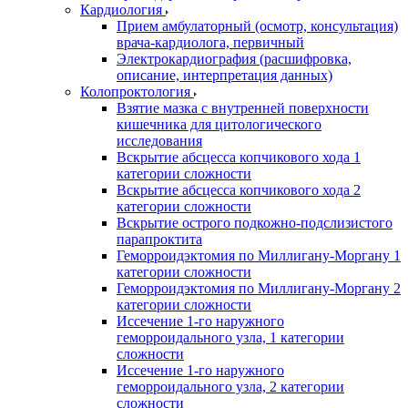
Кардиология
Прием амбулаторный (осмотр, консультация)
врача-кардиолога, первичный
Электрокардиография (расшифровка,
описание, интерпретация данных)
Колопроктология
Взятие мазка с внутренней поверхности
кишечника для цитологического
исследования
Вскрытие абсцесса копчикового хода 1
категории сложности
Вскрытие абсцесса копчикового хода 2
категории сложности
Вскрытие острого подкожно-подслизистого
парапроктита
Геморроидэктомия по Миллигану-Моргану 1
категории сложности
Геморроидэктомия по Миллигану-Моргану 2
категории сложности
Иссечение 1-го наружного
геморроидального узла, 1 категории
сложности
Иссечение 1-го наружного
геморроидального узла, 2 категории
сложности