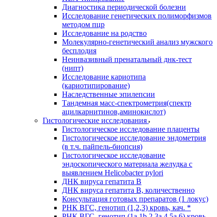
Диагностика периодической болезни
Исследование генетических полиморфизмов
методом пцр
Исследование на родство
Молекулярно-генетический анализ мужского
бесплодия
Неинвазивный пренатальный днк-тест
(нипт)
Исследование кариотипа
(кариотипирование)
Наследственные эпилепсии
Тандемная масс-спектрометрия(спектр
ацилкарнитинов,аминокислот)
Гистологические исследования
Гистологическое исследование плаценты
Гистологическое исследование эндометрия
(в т.ч. пайпель-биопсия)
Гистологическое исследование
эндоскопического материала желудка с
выявлением Helicobacter pylori
ДНК вируса гепатита B
ДНК вируса гепатита B, количественно
Консультация готовых препаратов (1 локус)
РНК ВГC, генотип (1,2,3) кровь, кач. *
РНК ВГC, генотип (1a,1b,2,3a,4,5a,6) кровь,