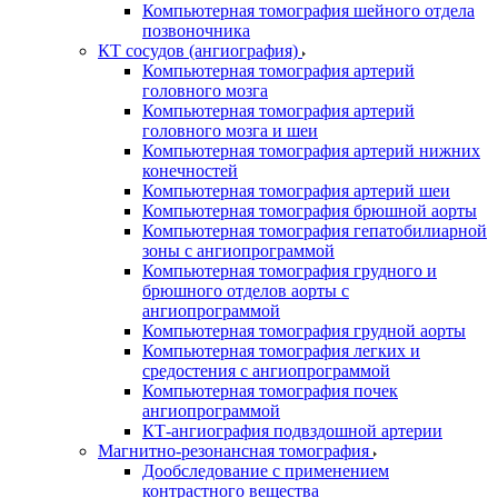
Компьютерная томография шейного отдела
позвоночника
КТ сосудов (ангиография)
Компьютерная томография артерий
головного мозга
Компьютерная томография артерий
головного мозга и шеи
Компьютерная томография артерий нижних
конечностей
Компьютерная томография артерий шеи
Компьютерная томография брюшной аорты
Компьютерная томография гепатобилиарной
зоны с ангиопрограммой
Компьютерная томография грудного и
брюшного отделов аорты с
ангиопрограммой
Компьютерная томография грудной аорты
Компьютерная томография легких и
средостения с ангиопрограммой
Компьютерная томография почек
ангиопрограммой
КТ-ангиография подвздошной артерии
Магнитно-резонансная томография
Дообследование с применением
контрастного вещества