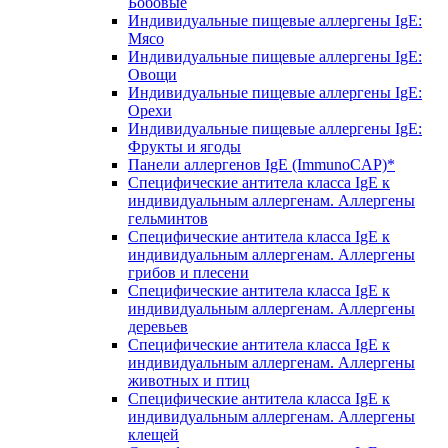
Бобовые
Индивидуальные пищевые аллергены IgE:
Мясо
Индивидуальные пищевые аллергены IgE:
Овощи
Индивидуальные пищевые аллергены IgE:
Орехи
Индивидуальные пищевые аллергены IgE:
Фрукты и ягоды
Панели аллергенов IgE (ImmunoCAP)*
Специфические антитела класса IgE к
индивидуальным аллергенам. Аллергены
гельминтов
Специфические антитела класса IgE к
индивидуальным аллергенам. Аллергены
грибов и плесени
Специфические антитела класса IgE к
индивидуальным аллергенам. Аллергены
деревьев
Специфические антитела класса IgE к
индивидуальным аллергенам. Аллергены
животных и птиц
Специфические антитела класса IgE к
индивидуальным аллергенам. Аллергены
клещей