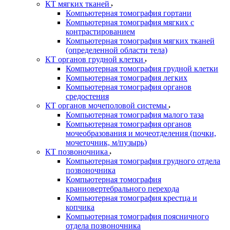
КТ мягких тканей
Компьютерная томография гортани
Компьютерная томография мягких с
контрастированием
Компьютерная томография мягких тканей
(определенной области тела)
КТ органов грудной клетки
Компьютерная томография грудной клетки
Компьютерная томография легких
Компьютерная томография органов
средостения
КТ органов мочеполовой системы
Компьютерная томография малого таза
Компьютерная томография органов
мочеобразования и мочеотделения (почки,
мочеточник, м/пузырь)
КТ позвоночника
Компьютерная томография грудного отдела
позвоночника
Компьютерная томография
краниовертебрального перехода
Компьютерная томография крестца и
копчика
Компьютерная томография поясничного
отдела позвоночника