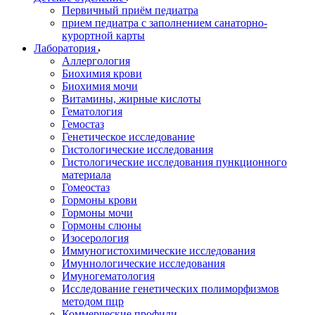
Первичный приём педиатра
прием педиатра с заполнением санаторно-
курортной карты
Лаборатория
Аллергология
Биохимия крови
Биохимия мочи
Витамины, жирные кислоты
Гематология
Гемостаз
Генетическое исследование
Гистологические исследования
Гистологические исследования пункционного
материала
Гомеостаз
Гормоны крови
Гормоны мочи
Гормоны слюны
Изосерология
Иммуногистохимические исследования
Имуннологические исследования
Имуногематология
Исследование генетических полиморфизмов
методом пцр
Коммерческие профили