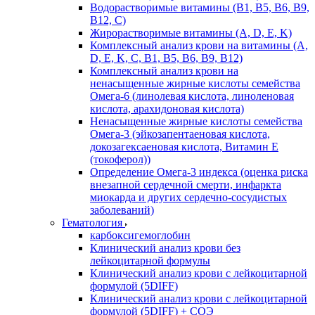
Водорастворимые витамины (B1, B5, B6, В9,
В12, С)
Жирорастворимые витамины (A, D, E, K)
Комплексный анализ крови на витамины (A,
D, E, K, C, B1, B5, B6, В9, B12)
Комплексный анализ крови на
ненасыщенные жирные кислоты семейства
Омега-6 (линолевая кислота, линоленовая
кислота, арахидоновая кислота)
Ненасыщенные жирные кислоты семейства
Омега-3 (эйкозапентаеновая кислота,
докозагексаеновая кислота, Витамин E
(токоферол))
Определение Омега-3 индекса (оценка риска
внезапной сердечной смерти, инфаркта
миокарда и других сердечно-сосудистых
заболеваний)
Гематология
карбоксигемоглобин
Клинический анализ крови без
лейкоцитарной формулы
Клинический анализ крови с лейкоцитарной
формулой (5DIFF)
Клинический анализ крови с лейкоцитарной
формулой (5DIFF) + СОЭ