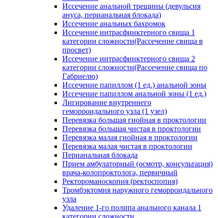
Иссечение анальной трещины (девульсия
ануса, перианальная блокада)
Иссечение анальных бахромок
Иссечение интрасфинктерного свища 1
категории сложности(Рассечение свища в
просвет)
Иссечение интрасфинктерного свища 2
категории сложности(Рассечение свища по
Габриелю)
Иссечение папиллом (1 ед.) анальной зоны
Иссечение папиллом анальной зоны (1 ед.)
Лигирование внутреннего
геморроидального узла (1 узел)
Перевязка большая гнойная в проктологии
Перевязка большая чистая в проктологии
Перевязка малая гнойная в проктологии
Перевязка малая чистая в проктологии
Перианальная блокада
Прием амбулаторный (осмотр, консультация)
врача-колопроктолога, первичный
Ректороманоскопия (ректоспопия)
Тромбэктомия наружного геморроидального
узла
Удаление 1-го полипа анального канала 1
категории сложности