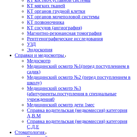
КТ костно-суставной системы
КТ мягких тканей
КТ органов грудной клетки
КТ органов мочеполовой системы
КТ позвоночника
КТ сосудов (ангиография)
Магнитно-резонансная томография
Рентгенографические исследования
УЗД
Эндоскопия
Справки и медосмотры
Медосмотр
Медицинский осмотр №1(перед поступлением в
садик)
Медицинский осмотр №2 (перед поступлением в
школу)
Медицинский осмотр №3
(абитуриенты.поступления в специальные
учреждения0
Медицинский осмотр дети 1мес
Справка водительская (медкомиссия) категория
А,В.М
Справка водительская (медкомиссия) категория
С,Д,Е
Стоматология