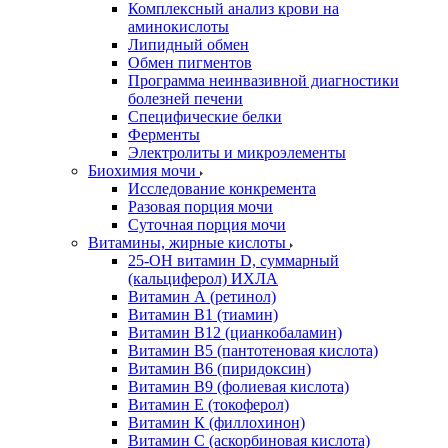
Комплексный анализ крови на
аминокислоты
Липидный обмен
Обмен пигментов
Программа неинвазивной диагностики
болезней печени
Специфические белки
Ферменты
Электролиты и микроэлементы
Биохимия мочи
Исследование конкремента
Разовая порция мочи
Суточная порция мочи
Витамины, жирные кислоты
25-OH витамин D, суммарный
(кальциферол) ИХЛА
Витамин А (ретинол)
Витамин В1 (тиамин)
Витамин В12 (цианкобаламин)
Витамин В5 (пантотеновая кислота)
Витамин В6 (пиридоксин)
Витамин В9 (фолиевая кислота)
Витамин Е (токоферол)
Витамин К (филлохинон)
Витамин С (аскорбиновая кислота)