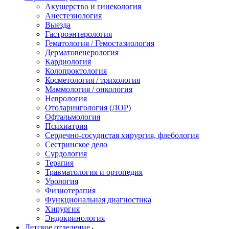
Акушерство и гинекология
Анестезиология
Выезда
Гастроэнтерология
Гематология / Гемостазиология
Дерматовенерология
Кардиология
Колопроктология
Косметология / трихология
Маммология / онкология
Неврология
Отоларингология (ЛОР)
Офтальмология
Психиатрия
Сердечно-сосудистая хирургия, флебология
Сестринское дело
Сурдология
Терапия
Травматология и ортопедия
Урология
Физиотерапия
Функциональная диагностика
Хирургия
Эндокринология
Детское отделение