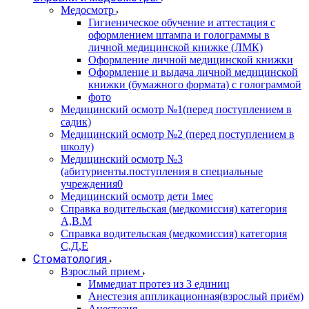
Медосмотр
Гигиеническое обучение и аттестация с
оформлением штампа и голограммы в
личной медицинской книжке (ЛМК)
Оформление личной медицинской книжки
Оформление и выдача личной медицинской
книжки (бумажного формата) с голограммой
фото
Медицинский осмотр №1(перед поступлением в
садик)
Медицинский осмотр №2 (перед поступлением в
школу)
Медицинский осмотр №3
(абитуриенты.поступления в специальные
учреждения0
Медицинский осмотр дети 1мес
Справка водительская (медкомиссия) категория
А,В.М
Справка водительская (медкомиссия) категория
С,Д,Е
Стоматология
Взрослый прием
Иммедиат протез из 3 единиц
Анестезия аппликационная(взрослый приём)
Анестезия