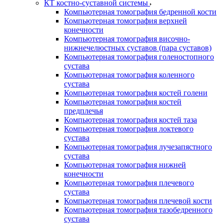
КТ костно-суставной системы
Компьютерная томография бедренной кости
Компьютерная томография верхней
конечности
Компьютерная томография височно-
нижнечелюстных суставов (пара суставов)
Компьютерная томография голеностопного
сустава
Компьютерная томография коленного
сустава
Компьютерная томография костей голени
Компьютерная томография костей
предплечья
Компьютерная томография костей таза
Компьютерная томография локтевого
сустава
Компьютерная томография лучезапястного
сустава
Компьютерная томография нижней
конечности
Компьютерная томография плечевого
сустава
Компьютерная томография плечевой кости
Компьютерная томография тазобедренного
сустава