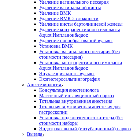
Удаление вагинального пессария
Удаление вагинальной кисты
Удаление ВМК
Удаление ВМК 2 сложности
Удаление кисты бартолиниевой железы
Удаление контрацептивного импланта
&quot;Импланон&quot;
Удаление новообразований вульвы
Установка ВМК
Установка вагинального пессария (без
стоимости пессария)
Установка контрацептивного импланта
&quot;Импланон&quot;
Энуклеация кисты вульвы
Эхогистеросальпингография
Анестезиология
Консультация анестезиолога
Массочный ингаляционный наркоз
Тотальная внутривенная анестезия
Тотальная внутривенная анестезия для
гастроскопии
Установка подключичного катетера (без
стоимости набора)
Эндотрахеальный (интубационный) наркоз
Выезда