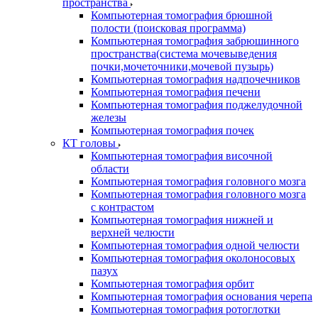
пространства
Компьютерная томография брюшной
полости (поисковая программа)
Компьютерная томография забрюшинного
пространства(система мочевыведения
почки,мочеточники,мочевой пузырь)
Компьютерная томография надпочечников
Компьютерная томография печени
Компьютерная томография поджелудочной
железы
Компьютерная томография почек
КТ головы
Компьютерная томография височной
области
Компьютерная томография головного мозга
Компьютерная томография головного мозга
с контрастом
Компьютерная томография нижней и
верхней челюсти
Компьютерная томография одной челюсти
Компьютерная томография околоносовых
пазух
Компьютерная томография орбит
Компьютерная томография основания черепа
Компьютерная томография ротоглотки