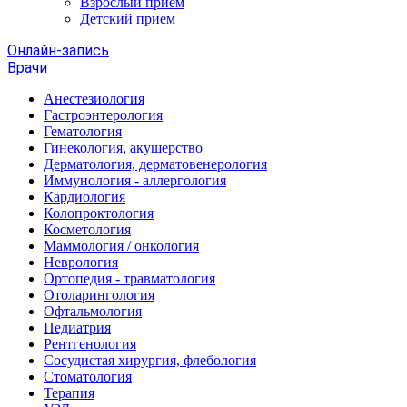
Взрослый прием
Детский прием
Онлайн-запись
Врачи
Анестезиология
Гастроэнтерология
Гематология
Гинекология, акушерство
Дерматология, дерматовенерология
Иммунология - аллергология
Кардиология
Колопроктология
Косметология
Маммология / онкология
Неврология
Ортопедия - травматология
Отоларингология
Офтальмология
Педиатрия
Рентгенология
Сосудистая хирургия, флебология
Стоматология
Терапия