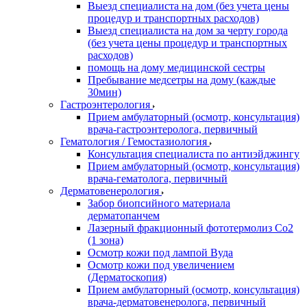
Выезд специалиста на дом (без учета цены
процедур и транспортных расходов)
Выезд специалиста на дом за черту города
(без учета цены процедур и транспортных
расходов)
помощь на дому медицинской сестры
Пребывание медсетры на дому (каждые
30мин)
Гастроэнтерология
Прием амбулаторный (осмотр, консультация)
врача-гастроэнтеролога, первичный
Гематология / Гемостазиология
Консультация специалиста по антиэйджингу
Прием амбулаторный (осмотр, консультация)
врача-гематолога, первичный
Дерматовенерология
Забор биопсийного материала
дерматопанчем
Лазерный фракционный фототермолиз Со2
(1 зона)
Осмотр кожи под лампой Вуда
Осмотр кожи под увеличением
(Дерматоскопия)
Прием амбулаторный (осмотр, консультация)
врача-дерматовенеролога, первичный