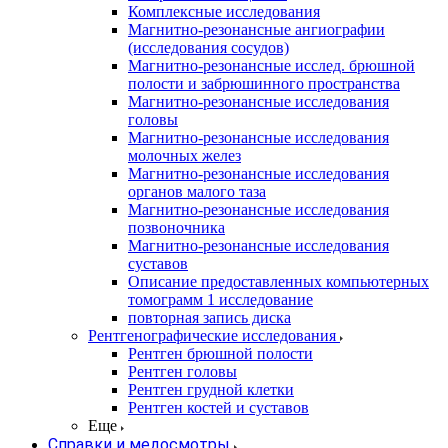
Комплексные исследования
Магнитно-резонансные ангиографии
(исследования сосудов)
Магнитно-резонансные исслед. брюшной
полости и забрюшинного пространства
Магнитно-резонансные исследования
головы
Магнитно-резонансные исследования
молочных желез
Магнитно-резонансные исследования
органов малого таза
Магнитно-резонансные исследования
позвоночника
Магнитно-резонансные исследования
суставов
Описание предоставленных компьютерных
томограмм 1 исследование
повторная запись диска
Рентгенографические исследования
Рентген брюшной полости
Рентген головы
Рентген грудной клетки
Рентген костей и суставов
Еще
Справки и медосмотры