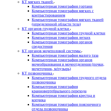
КТ мягких тканей
Компьютерная томография гортани
Компьютерная томография мягких с
контрастированием
Компьютерная томография мягких тканей
(определенной области тела)
КТ органов грудной клетки
Компьютерная томография грудной клетки
Компьютерная томография легких
Компьютерная томография органов
средостения
КТ органов мочеполовой системы
Компьютерная томография малого таза
Компьютерная томография органов
мочеобразования и мочеотделения (почки,
мочеточник, м/пузырь)
КТ позвоночника
Компьютерная томография грудного отдела
позвоночника
Компьютерная томография
краниовертебрального перехода
Компьютерная томография крестца и
копчика
Компьютерная томография поясничного
отдела позвоночника