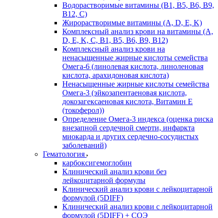
Водорастворимые витамины (B1, B5, B6, В9,
В12, С)
Жирорастворимые витамины (A, D, E, K)
Комплексный анализ крови на витамины (A,
D, E, K, C, B1, B5, B6, В9, B12)
Комплексный анализ крови на
ненасыщенные жирные кислоты семейства
Омега-6 (линолевая кислота, линоленовая
кислота, арахидоновая кислота)
Ненасыщенные жирные кислоты семейства
Омега-3 (эйкозапентаеновая кислота,
докозагексаеновая кислота, Витамин E
(токоферол))
Определение Омега-3 индекса (оценка риска
внезапной сердечной смерти, инфаркта
миокарда и других сердечно-сосудистых
заболеваний)
Гематология
карбоксигемоглобин
Клинический анализ крови без
лейкоцитарной формулы
Клинический анализ крови с лейкоцитарной
формулой (5DIFF)
Клинический анализ крови с лейкоцитарной
формулой (5DIFF) + СОЭ