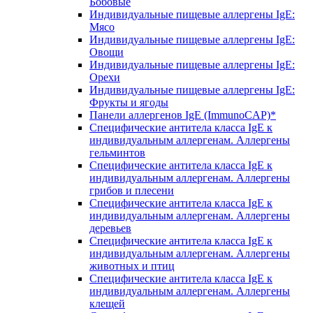
Бобовые
Индивидуальные пищевые аллергены IgE:
Мясо
Индивидуальные пищевые аллергены IgE:
Овощи
Индивидуальные пищевые аллергены IgE:
Орехи
Индивидуальные пищевые аллергены IgE:
Фрукты и ягоды
Панели аллергенов IgE (ImmunoCAP)*
Специфические антитела класса IgE к
индивидуальным аллергенам. Аллергены
гельминтов
Специфические антитела класса IgE к
индивидуальным аллергенам. Аллергены
грибов и плесени
Специфические антитела класса IgE к
индивидуальным аллергенам. Аллергены
деревьев
Специфические антитела класса IgE к
индивидуальным аллергенам. Аллергены
животных и птиц
Специфические антитела класса IgE к
индивидуальным аллергенам. Аллергены
клещей