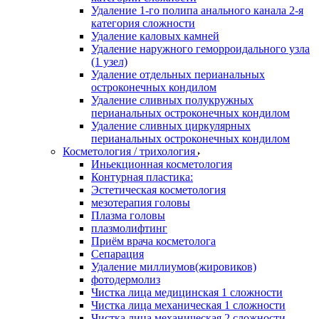
Удаление 1-го полипа анального канала 2-я
категория сложности
Удаление каловых камней
Удаление наружного геморроидального узла
(1 узел)
Удаление отдельных перианальных
остроконечных кондилом
Удаление сливных полукружных
перианальных остроконечных кондилом
Удаление сливных циркулярных
перианальных остроконечных кондилом
Косметология / трихология
Иньекционная косметология
Контурная пластика:
Эстетическая косметология
мезотерапия головы
Плазма головы
плазмолифтинг
Приём врача косметолога
Сепарация
Удаление миллиумов(жировиков)
фотодермолиз
Чистка лица медицинская 1 сложности
Чистка лица механическая 1 сложности
Чистка лица механическая 2 сложности