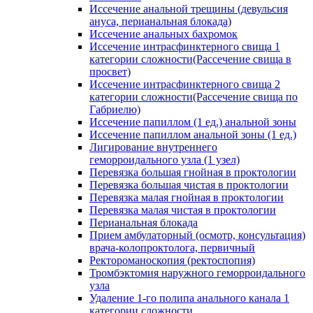
Иссечение анальной трещины (девульсия
ануса, перианальная блокада)
Иссечение анальных бахромок
Иссечение интрасфинктерного свища 1
категории сложности(Рассечение свища в
просвет)
Иссечение интрасфинктерного свища 2
категории сложности(Рассечение свища по
Габриелю)
Иссечение папиллом (1 ед.) анальной зоны
Иссечение папиллом анальной зоны (1 ед.)
Лигирование внутреннего
геморроидального узла (1 узел)
Перевязка большая гнойная в проктологии
Перевязка большая чистая в проктологии
Перевязка малая гнойная в проктологии
Перевязка малая чистая в проктологии
Перианальная блокада
Прием амбулаторный (осмотр, консультация)
врача-колопроктолога, первичный
Ректороманоскопия (ректоспопия)
Тромбэктомия наружного геморроидального
узла
Удаление 1-го полипа анального канала 1
категории сложности