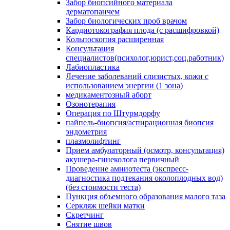
Забор биопсийного материала
дерматопанчем
Забор биологических проб врачом
Кардиотокография плода (с расшифровкой)
Кольпоскопия расширенная
Консультация
специалистов(психолог,юрист,соц.работник)
Лабиопластика
Лечение заболеваний слизистых, кожи с
использованием энергии (1 зона)
медикаментозный аборт
Озонотерапия
Операция по Штурмдорфу
пайпель-биопсия/аспирационная биопсия
эндометрия
плазмолифтинг
Прием амбулаторный (осмотр, консультация)
акушера-гинеколога первичный
Проведение амниотеста (экспресс-
диагностика подтекания околоплодных вод)
(без стоимости теста)
Пункция объемного образования малого таза
Серкляж шейки матки
Скретчинг
Снятие швов