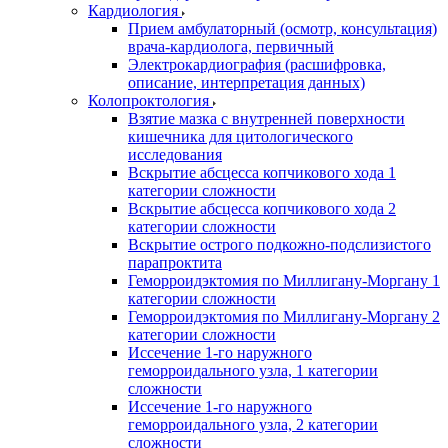
Кардиология
Прием амбулаторный (осмотр, консультация)
врача-кардиолога, первичный
Электрокардиография (расшифровка,
описание, интерпретация данных)
Колопроктология
Взятие мазка с внутренней поверхности
кишечника для цитологического
исследования
Вскрытие абсцесса копчикового хода 1
категории сложности
Вскрытие абсцесса копчикового хода 2
категории сложности
Вскрытие острого подкожно-подслизистого
парапроктита
Геморроидэктомия по Миллигану-Моргану 1
категории сложности
Геморроидэктомия по Миллигану-Моргану 2
категории сложности
Иссечение 1-го наружного
геморроидального узла, 1 категории
сложности
Иссечение 1-го наружного
геморроидального узла, 2 категории
сложности