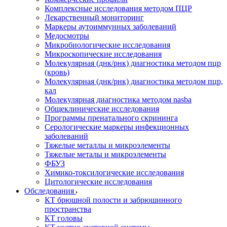
Комплексные исследования методом ПЦР
Лекарственный мониторинг
Маркеры аутоиммунных заболеваний
Медосмотры
Микробиологические исследования
Микроскопические исследования
Молекулярная (днк/рнк) диагностика методом пцр
(кровь)
Молекулярная (днк/рнк) диагностика методом пцр,
кал
Молекулярная диагностика методом nasba
Общеклинические исследования
Программы пренатального скрининга
Серологические маркеры инфекционных
заболеваний
Тяжелые металлы и микроэлементы
Тяжелые металы и микроэлементы
ФБУЗ
Химико-токсилогические исследования
Цитологические исследования
Обследования
КТ брюшной полости и забрюшинного
пространства
КТ головы