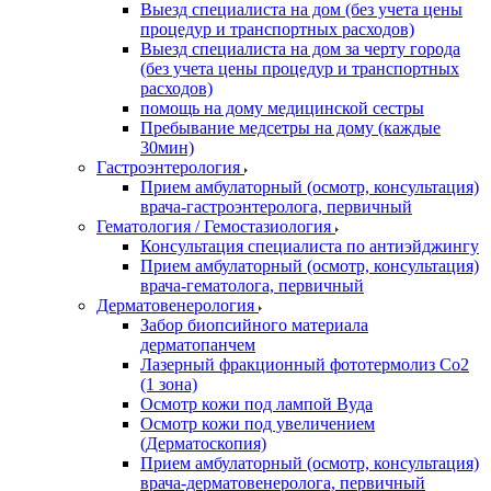
Выезд специалиста на дом (без учета цены
процедур и транспортных расходов)
Выезд специалиста на дом за черту города
(без учета цены процедур и транспортных
расходов)
помощь на дому медицинской сестры
Пребывание медсетры на дому (каждые
30мин)
Гастроэнтерология
Прием амбулаторный (осмотр, консультация)
врача-гастроэнтеролога, первичный
Гематология / Гемостазиология
Консультация специалиста по антиэйджингу
Прием амбулаторный (осмотр, консультация)
врача-гематолога, первичный
Дерматовенерология
Забор биопсийного материала
дерматопанчем
Лазерный фракционный фототермолиз Со2
(1 зона)
Осмотр кожи под лампой Вуда
Осмотр кожи под увеличением
(Дерматоскопия)
Прием амбулаторный (осмотр, консультация)
врача-дерматовенеролога, первичный