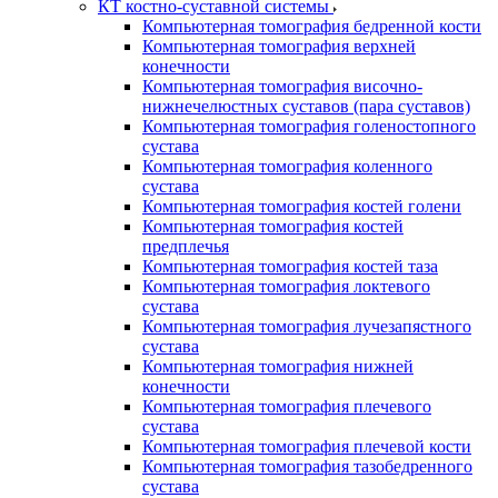
КТ костно-суставной системы
Компьютерная томография бедренной кости
Компьютерная томография верхней
конечности
Компьютерная томография височно-
нижнечелюстных суставов (пара суставов)
Компьютерная томография голеностопного
сустава
Компьютерная томография коленного
сустава
Компьютерная томография костей голени
Компьютерная томография костей
предплечья
Компьютерная томография костей таза
Компьютерная томография локтевого
сустава
Компьютерная томография лучезапястного
сустава
Компьютерная томография нижней
конечности
Компьютерная томография плечевого
сустава
Компьютерная томография плечевой кости
Компьютерная томография тазобедренного
сустава