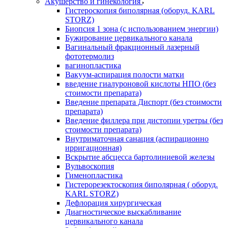
Акушерство и гинекология
Гистероскопия биполярная (оборуд. KARL
STORZ)
Биопсия 1 зона (с использованием энергии)
Бужирование цервикального канала
Вагинальный фракционный лазерный
фототермолиз
вагинопластика
Вакуум-аспирация полости матки
введение гиалуроновой кислоты НПО (без
стоимости препарата)
Введение препарата Диспорт (без стоимости
препарата)
Введение филлера при дистопии уретры (без
стоимости препарата)
Внутриматочная санация (аспирационно
ирригационная)
Вскрытие абсцесса бартолиниевой железы
Вульвоскопия
Гименопластика
Гистерорезектоскопия биполярная ( оборуд.
KARL STORZ)
Дефлорация хирургическая
Диагностическое выскабливание
цервикального канала