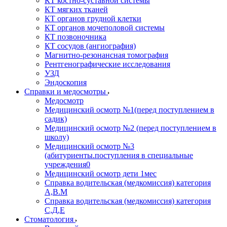
КТ костно-суставной системы
КТ мягких тканей
КТ органов грудной клетки
КТ органов мочеполовой системы
КТ позвоночника
КТ сосудов (ангиография)
Магнитно-резонансная томография
Рентгенографические исследования
УЗД
Эндоскопия
Справки и медосмотры
Медосмотр
Медицинский осмотр №1(перед поступлением в
садик)
Медицинский осмотр №2 (перед поступлением в
школу)
Медицинский осмотр №3
(абитуриенты.поступления в специальные
учреждения0
Медицинский осмотр дети 1мес
Справка водительская (медкомиссия) категория
А,В.М
Справка водительская (медкомиссия) категория
С,Д,Е
Стоматология