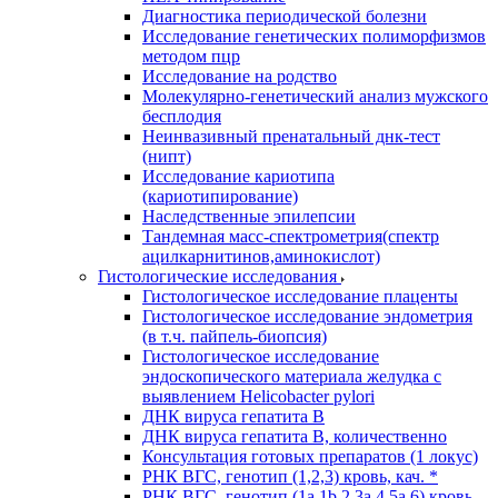
Диагностика периодической болезни
Исследование генетических полиморфизмов
методом пцр
Исследование на родство
Молекулярно-генетический анализ мужского
бесплодия
Неинвазивный пренатальный днк-тест
(нипт)
Исследование кариотипа
(кариотипирование)
Наследственные эпилепсии
Тандемная масс-спектрометрия(спектр
ацилкарнитинов,аминокислот)
Гистологические исследования
Гистологическое исследование плаценты
Гистологическое исследование эндометрия
(в т.ч. пайпель-биопсия)
Гистологическое исследование
эндоскопического материала желудка с
выявлением Helicobacter pylori
ДНК вируса гепатита B
ДНК вируса гепатита B, количественно
Консультация готовых препаратов (1 локус)
РНК ВГC, генотип (1,2,3) кровь, кач. *
РНК ВГC, генотип (1a,1b,2,3a,4,5a,6) кровь,