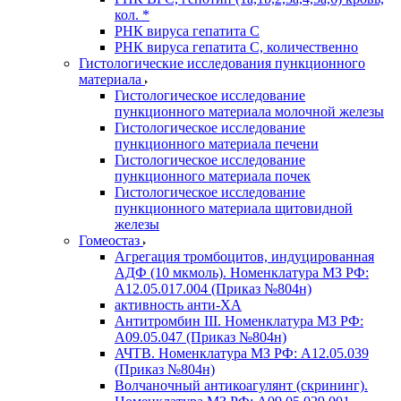
кол. *
РНК вируса гепатита C
РНК вируса гепатита C, количественно
Гистологические исследования пункционного
материала
Гистологическое исследование
пункционного материала молочной железы
Гистологическое исследование
пункционного материала печени
Гистологическое исследование
пункционного материала почек
Гистологическое исследование
пункционного материала щитовидной
железы
Гомеостаз
Агрегация тромбоцитов, индуцированная
АДФ (10 мкмоль). Номенклатура МЗ РФ:
A12.05.017.004 (Приказ №804н)
активность анти-ХА
Антитромбин III. Номенклатура МЗ РФ:
A09.05.047 (Приказ №804н)
АЧТВ. Номенклатура МЗ РФ: A12.05.039
(Приказ №804н)
Волчаночный антикоагулянт (скрининг).