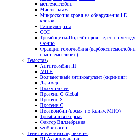
метгемоглобин
Миелограмма
Микроскопия крови на обнаружения LE
клеток
Ретикулоциты
СОЭ
Тромбоциты-Подсчёт произведен по методу
Фонио
Фракции гемоглобина (карбоксигемоглобин
и метгемоглобин)
Гемостаз
Антитромбин III
АЧТВ
Волчаночный антикоагулянт (скрининг)
Д-димер
Плазминоген
Протеин C Global
Протеин S
Протеин С
Протромбин (время, по Квику, МНО)
Тромбиновое время
Фактор Виллебранда
Фибриноген
Генетическое исследование
HLA-типирование