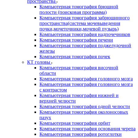
пространства
Компьютерная томография брюшной
полости (поисковая программа)
Компьютерная томография забрюшинного
пространства(система мочевыведения
почки,мочеточники,мочевой пузырь)
Компьютерная томография надпочечников
Компьютерная томография печени
Компьютерная томография поджелудочной
железы
Компьютерная томография почек
КТ головы
Компьютерная томография височной
области
Компьютерная томография головного мозга
Компьютерная томография головного мозга
с контрастом
Компьютерная томография нижней и
верхней челюсти
Компьютерная томография одной челюсти
Компьютерная томография околоносовых
пазух
Компьютерная томография орбит
Компьютерная томография основания черепа
Компьютерная томография ротоглотки