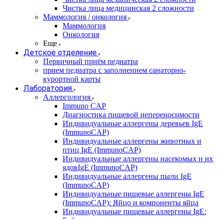
Чистка лица медицинская 2 сложности
Маммология / онкология
Маммология
Онкология
Еще
Детское отделение
Первичный приём педиатра
прием педиатра с заполнением санаторно-
курортной карты
Лаборатория
Аллергология
Immuno CAP
Диагностика пищевой непереносимости
Индивидуальные аллергены деревьев IgE
(ImmunoCAP)
Индивидуальные аллергены животных и
птиц IgE (ImmunoCAP)
Индивидуальные аллергены насекомых и их
ядовIgE (ImmunoCAP)
Индивидуальные аллергены пыли IgE
(ImmunoCAP)
Индивидуальные пищевые аллергены IgE
(ImmunoCAP): Яйцо и компоненты яйца
Индивидуальные пищевые аллергены IgE: