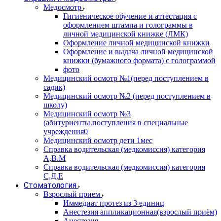
Медосмотр
Гигиеническое обучение и аттестация с
оформлением штампа и голограммы в
личной медицинской книжке (ЛМК)
Оформление личной медицинской книжки
Оформление и выдача личной медицинской
книжки (бумажного формата) с голограммой
фото
Медицинский осмотр №1(перед поступлением в
садик)
Медицинский осмотр №2 (перед поступлением в
школу)
Медицинский осмотр №3
(абитуриенты.поступления в специальные
учреждения0
Медицинский осмотр дети 1мес
Справка водительская (медкомиссия) категория
А,В.М
Справка водительская (медкомиссия) категория
С,Д,Е
Стоматология
Взрослый прием
Иммедиат протез из 3 единиц
Анестезия аппликационная(взрослый приём)
Анестезия