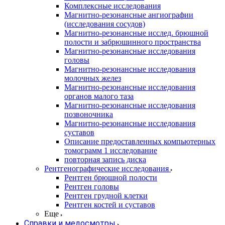
Комплексные исследования
Магнитно-резонансные ангиографии
(исследования сосудов)
Магнитно-резонансные исслед. брюшной
полости и забрюшинного пространства
Магнитно-резонансные исследования
головы
Магнитно-резонансные исследования
молочных желез
Магнитно-резонансные исследования
органов малого таза
Магнитно-резонансные исследования
позвоночника
Магнитно-резонансные исследования
суставов
Описание предоставленных компьютерных
томограмм 1 исследование
повторная запись диска
Рентгенографические исследования
Рентген брюшной полости
Рентген головы
Рентген грудной клетки
Рентген костей и суставов
Еще
Справки и медосмотры