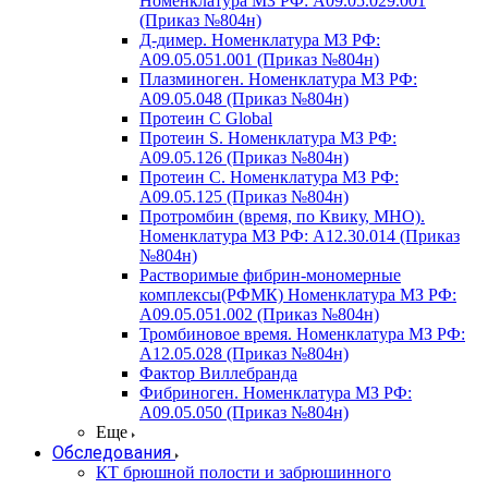
Номенклатура МЗ РФ: A09.05.029.001
(Приказ №804н)
Д-димер. Номенклатура МЗ РФ:
A09.05.051.001 (Приказ №804н)
Плазминоген. Номенклатура МЗ РФ:
A09.05.048 (Приказ №804н)
Протеин C Global
Протеин S. Номенклатура МЗ РФ:
A09.05.126 (Приказ №804н)
Протеин С. Номенклатура МЗ РФ:
A09.05.125 (Приказ №804н)
Протромбин (время, по Квику, МНО).
Номенклатура МЗ РФ: A12.30.014 (Приказ
№804н)
Растворимые фибрин-мономерные
комплексы(РФМК) Номенклатура МЗ РФ:
A09.05.051.002 (Приказ №804н)
Тромбиновое время. Номенклатура МЗ РФ:
A12.05.028 (Приказ №804н)
Фактор Виллебранда
Фибриноген. Номенклатура МЗ РФ:
A09.05.050 (Приказ №804н)
Еще
Обследования
КТ брюшной полости и забрюшинного