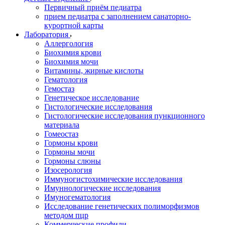
Первичный приём педиатра
прием педиатра с заполнением санаторно-
курортной карты
Лаборатория
Аллергология
Биохимия крови
Биохимия мочи
Витамины, жирные кислоты
Гематология
Гемостаз
Генетическое исследование
Гистологические исследования
Гистологические исследования пункционного
материала
Гомеостаз
Гормоны крови
Гормоны мочи
Гормоны слюны
Изосерология
Иммуногистохимические исследования
Имуннологические исследования
Имуногематология
Исследование генетических полиморфизмов
методом пцр
Коммерческие профили