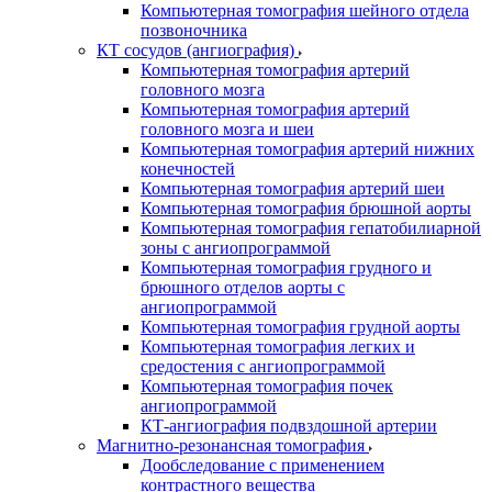
Компьютерная томография шейного отдела
позвоночника
КТ сосудов (ангиография)
Компьютерная томография артерий
головного мозга
Компьютерная томография артерий
головного мозга и шеи
Компьютерная томография артерий нижних
конечностей
Компьютерная томография артерий шеи
Компьютерная томография брюшной аорты
Компьютерная томография гепатобилиарной
зоны с ангиопрограммой
Компьютерная томография грудного и
брюшного отделов аорты с
ангиопрограммой
Компьютерная томография грудной аорты
Компьютерная томография легких и
средостения с ангиопрограммой
Компьютерная томография почек
ангиопрограммой
КТ-ангиография подвздошной артерии
Магнитно-резонансная томография
Дообследование с применением
контрастного вещества