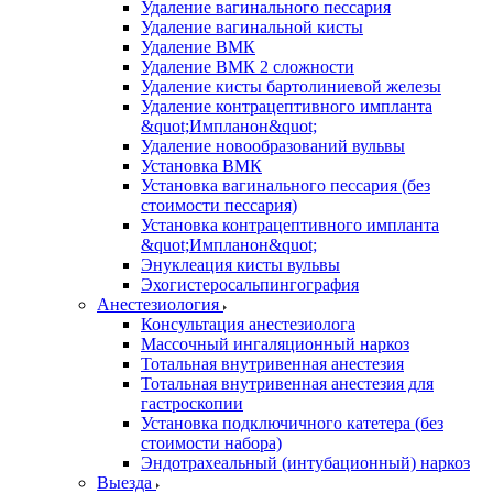
Удаление вагинального пессария
Удаление вагинальной кисты
Удаление ВМК
Удаление ВМК 2 сложности
Удаление кисты бартолиниевой железы
Удаление контрацептивного импланта
&quot;Импланон&quot;
Удаление новообразований вульвы
Установка ВМК
Установка вагинального пессария (без
стоимости пессария)
Установка контрацептивного импланта
&quot;Импланон&quot;
Энуклеация кисты вульвы
Эхогистеросальпингография
Анестезиология
Консультация анестезиолога
Массочный ингаляционный наркоз
Тотальная внутривенная анестезия
Тотальная внутривенная анестезия для
гастроскопии
Установка подключичного катетера (без
стоимости набора)
Эндотрахеальный (интубационный) наркоз
Выезда