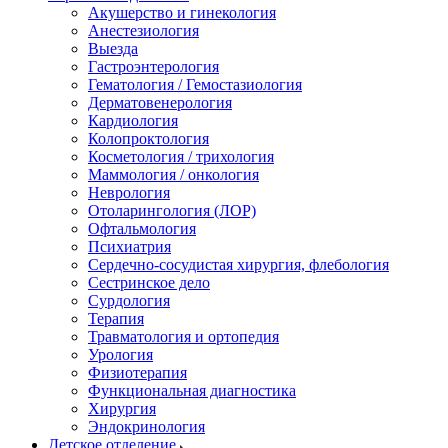
Акушерство и гинекология
Анестезиология
Выезда
Гастроэнтерология
Гематология / Гемостазиология
Дерматовенерология
Кардиология
Колопроктология
Косметология / трихология
Маммология / онкология
Неврология
Отоларингология (ЛОР)
Офтальмология
Психиатрия
Сердечно-сосудистая хирургия, флебология
Сестринское дело
Сурдология
Терапия
Травматология и ортопедия
Урология
Физиотерапия
Функциональная диагностика
Хирургия
Эндокринология
Детское отделение