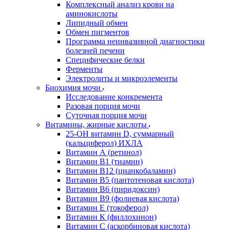
Комплексный анализ крови на
аминокислоты
Липидный обмен
Обмен пигментов
Программа неинвазивной диагностики
болезней печени
Специфические белки
Ферменты
Электролиты и микроэлементы
Биохимия мочи
Исследование конкремента
Разовая порция мочи
Суточная порция мочи
Витамины, жирные кислоты
25-OH витамин D, суммарный
(кальциферол) ИХЛА
Витамин А (ретинол)
Витамин В1 (тиамин)
Витамин В12 (цианкобаламин)
Витамин В5 (пантотеновая кислота)
Витамин В6 (пиридоксин)
Витамин В9 (фолиевая кислота)
Витамин Е (токоферол)
Витамин К (филлохинон)
Витамин С (аскорбиновая кислота)