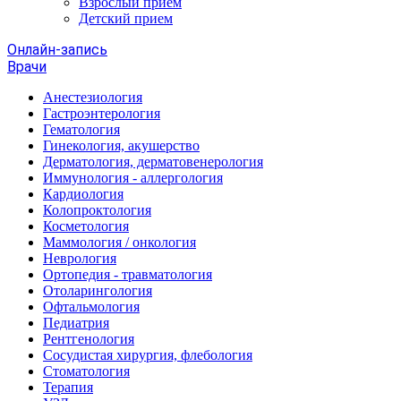
Взрослый прием
Детский прием
Онлайн-запись
Врачи
Анестезиология
Гастроэнтерология
Гематология
Гинекология, акушерство
Дерматология, дерматовенерология
Иммунология - аллергология
Кардиология
Колопроктология
Косметология
Маммология / онкология
Неврология
Ортопедия - травматология
Отоларингология
Офтальмология
Педиатрия
Рентгенология
Сосудистая хирургия, флебология
Стоматология
Терапия