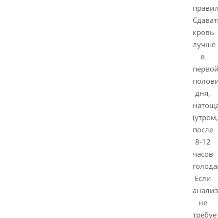
правил
Сдават
кровь
лучше
в
перво
полов
дня,
натощ
(утром,
после
8-12
часов
голода
Если
анализ
не
требуе