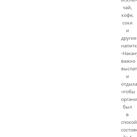
чай,
кофе,
соки
и
другие
напитк
-Накан
важно
выспат
и
отдыха
чтобы
орган
был
в
споко
состоя