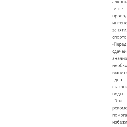
алкого
и не
прово
интен
заняти
спорто
-Перед
сдачей
анализ
необх
выпит
два
стакан
воды.
Эти
реком
помог
избежа