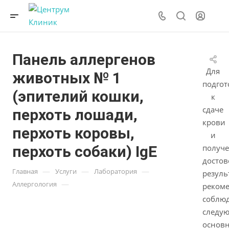
Панель аллергенов
Для
животных № 1
подгот
(эпителий кошки,
к
сдаче
перхоть лошади,
крови
перхоть коровы,
и
перхоть собаки) IgE
получ
досто
—
—
—
Главная
Услуги
Лаборатория
резуль
—
Аллергология
реком
соблю
следу
основ