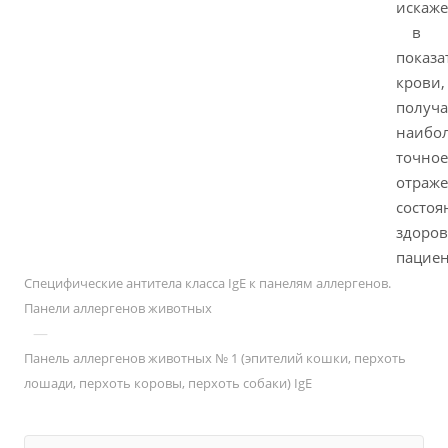
искаж
в
показа
крови,
получа
наибо
точное
отраж
состоя
здоров
пациен
Специфические антитела класса IgE к панелям аллергенов.
Панели аллергенов животных
—
Панель аллергенов животных № 1 (эпителий кошки, перхоть
лошади, перхоть коровы, перхоть собаки) IgE