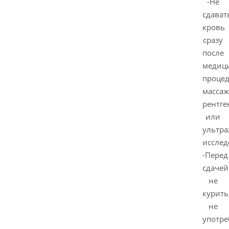
-Не
сдават
кровь
сразу
после
медиц
процед
массаж
рентге
или
ультра
исслед
-Перед
сдачей
не
курить
не
употре