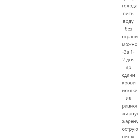
голода
пить
воду
без
огран
можно
-За 1-
2 дня
до
сдачи
крови
исклю
из
рацио
жирну
жарен
острую
пищу,