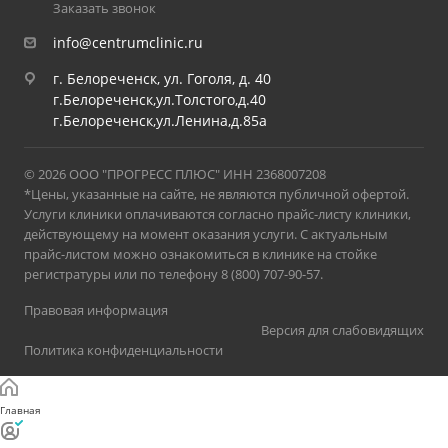
Заказать звонок
info@centrumclinic.ru
г. Белореченск, ул. Гоголя, д. 40
г.Белореченск,ул.Толстого,д.40
г.Белореченск,ул.Ленина,д.85а
© 2026 ООО "ПРОГРЕСС ПЛЮС" ИНН 2368007208
*Цены, указанные на сайте, не являются публичной офертой.
Услуги клиники оплачиваются согласно прайс-листу клиники,
действующему на момент оказания услуги. С актуальным
прайс-листом можно ознакомиться в клинике на стойке
регистратуры или по телефону 8 (800) 707-90-57.
Правовая информация
Версия для слабовидящих
Политика конфиденциальности
Главная