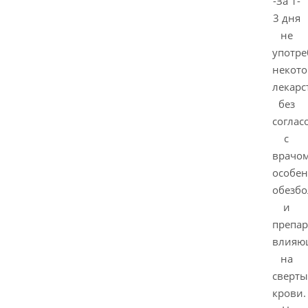
-За 1-
3 дня
не
употре
некот
лекарс
без
соглас
с
врачом
особе
обезб
и
препар
влияю
на
сверты
крови.