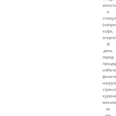
алкого
и
стиму
(напри
кофе,
энерге
-В
день
перед
проце
избега
физич
нагруз
стресс
курен
миним
за
час