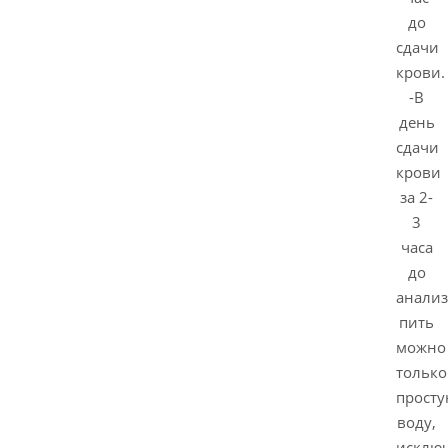
до
сдачи
крови.
-В
день
сдачи
крови
за 2-
3
часа
до
анализ
пить
можно
только
прост
воду,
исклю