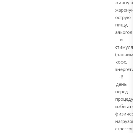
жирную
жарену
острую
пищу,
алкогол
и
стимул
(наприм
кофе,
энергет
-В
день
перед
процед
избегат
физиче
нагрузо
стрессов