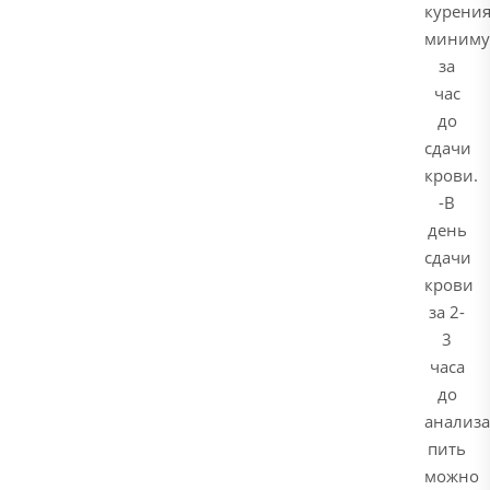
курени
миним
за
час
до
сдачи
крови.
-В
день
сдачи
крови
за 2-
3
часа
до
анализа
пить
можно