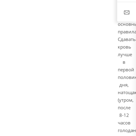
рекоме
соблюд
следую
основн
правила
Сдавать
кровь
лучше
в
первой
полови
дня,
натоща
(утром,
после
8-12
часов
голодан