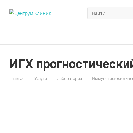
ИГХ прогностический
—
—
—
Главная
Услуги
Лаборатория
Иммуногистохимичес