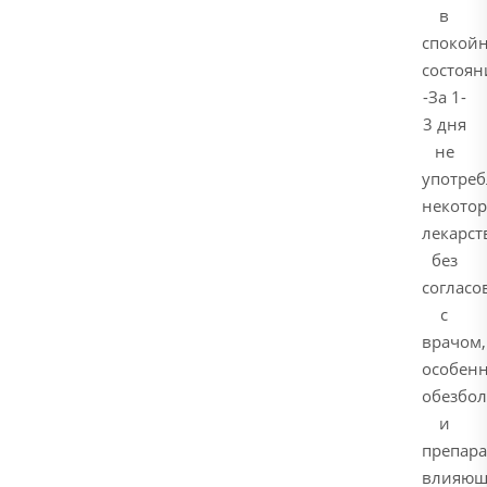
в
спокой
состоян
-За 1-
3 дня
не
употреб
некото
лекарст
без
согласо
с
врачом,
особен
обезбо
и
препара
влияющ