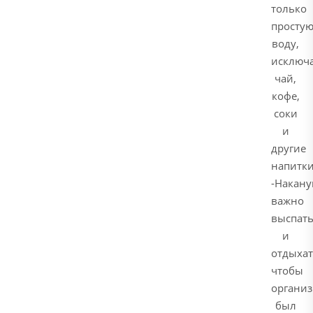
только
просту
воду,
исключ
чай,
кофе,
соки
и
другие
напитки
-Накану
важно
выспать
и
отдыхат
чтобы
органи
был