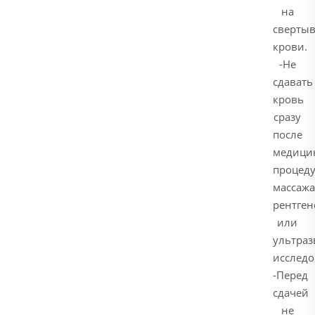
на
свертыв
крови.
-Не
сдавать
кровь
сразу
после
медици
процеду
массажа
рентген
или
ультраз
исследо
-Перед
сдачей
не