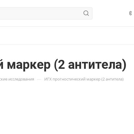
 маркер (2 антитела)
—
кие исследования
ИГХ прогностический маркер (2 антитела)