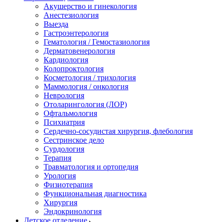
Акушерство и гинекология
Анестезиология
Выезда
Гастроэнтерология
Гематология / Гемостазиология
Дерматовенерология
Кардиология
Колопроктология
Косметология / трихология
Маммология / онкология
Неврология
Отоларингология (ЛОР)
Офтальмология
Психиатрия
Сердечно-сосудистая хирургия, флебология
Сестринское дело
Сурдология
Терапия
Травматология и ортопедия
Урология
Физиотерапия
Функциональная диагностика
Хирургия
Эндокринология
Детское отделение