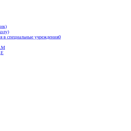
ик)
олу)
я в специальные учреждения0
В.М
,Е