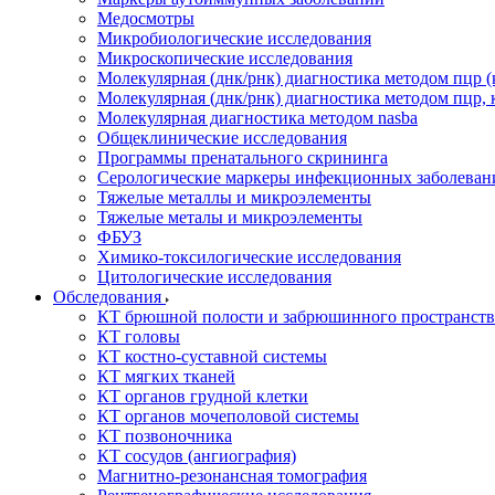
Медосмотры
Микробиологические исследования
Микроскопические исследования
Молекулярная (днк/рнк) диагностика методом пцр (
Молекулярная (днк/рнк) диагностика методом пцр, 
Молекулярная диагностика методом nasba
Общеклинические исследования
Программы пренатального скрининга
Серологические маркеры инфекционных заболеван
Тяжелые металлы и микроэлементы
Тяжелые металы и микроэлементы
ФБУЗ
Химико-токсилогические исследования
Цитологические исследования
Обследования
КТ брюшной полости и забрюшинного пространств
КТ головы
КТ костно-суставной системы
КТ мягких тканей
КТ органов грудной клетки
КТ органов мочеполовой системы
КТ позвоночника
КТ сосудов (ангиография)
Магнитно-резонансная томография