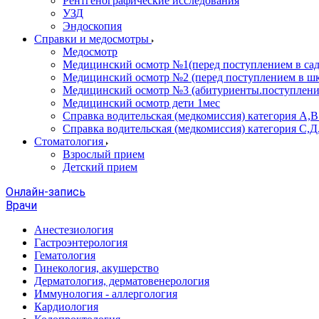
Рентгенографические исследования
УЗД
Эндоскопия
Справки и медосмотры
Медосмотр
Медицинский осмотр №1(перед поступлением в сад
Медицинский осмотр №2 (перед поступлением в шк
Медицинский осмотр №3 (абитуриенты.поступлени
Медицинский осмотр дети 1мес
Справка водительская (медкомиссия) категория А,
Справка водительская (медкомиссия) категория С,Д
Стоматология
Взрослый прием
Детский прием
Онлайн-запись
Врачи
Анестезиология
Гастроэнтерология
Гематология
Гинекология, акушерство
Дерматология, дерматовенерология
Иммунология - аллергология
Кардиология