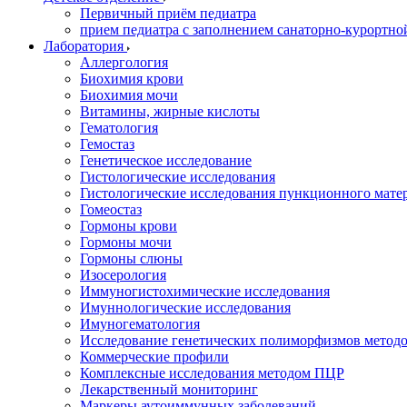
Первичный приём педиатра
прием педиатра с заполнением санаторно-курортно
Лаборатория
Аллергология
Биохимия крови
Биохимия мочи
Витамины, жирные кислоты
Гематология
Гемостаз
Генетическое исследование
Гистологические исследования
Гистологические исследования пункционного мате
Гомеостаз
Гормоны крови
Гормоны мочи
Гормоны слюны
Изосерология
Иммуногистохимические исследования
Имуннологические исследования
Имуногематология
Исследование генетических полиморфизмов метод
Коммерческие профили
Комплексные исследования методом ПЦР
Лекарственный мониторинг
Маркеры аутоиммунных заболеваний