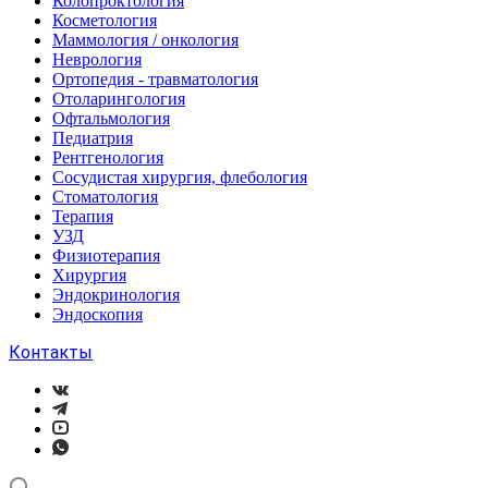
Колопроктология
Косметология
Маммология / онкология
Неврология
Ортопедия - травматология
Отоларингология
Офтальмология
Педиатрия
Рентгенология
Сосудистая хирургия, флебология
Стоматология
Терапия
УЗД
Физиотерапия
Хирургия
Эндокринология
Эндоскопия
Контакты